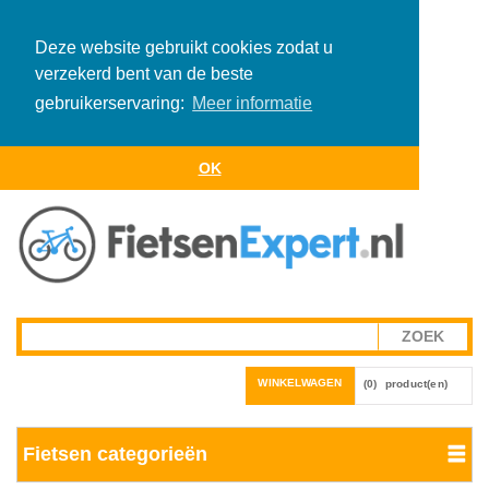
Deze website gebruikt cookies zodat u
verzekerd bent van de beste
gebruikerservaring:
Meer informatie
OK
WINKELWAGEN
(0)
product(en)
Fietsen categorieën