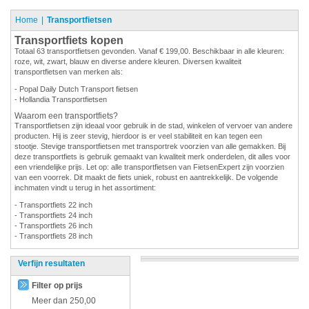
Home
Transportfietsen
Transportfiets kopen
Totaal 63 transportfietsen gevonden. Vanaf € 199,00. Beschikbaar in alle kleuren:
roze, wit, zwart, blauw en diverse andere kleuren. Diversen kwaliteit
transportfietsen van merken als:
- Popal Daily Dutch Transport fietsen
- Hollandia Transportfietsen
Waarom een transportfiets?
Transportfietsen zijn ideaal voor gebruik in de stad, winkelen of vervoer van andere
producten. Hij is zeer stevig, hierdoor is er veel stabiliteit en kan tegen een
stootje. Stevige transportfietsen met transportrek voorzien van alle gemakken. Bij
deze transportfiets is gebruik gemaakt van kwaliteit merk onderdelen, dit alles voor
een vriendelijke prijs. Let op: alle transportfietsen van FietsenExpert zijn voorzien
van een voorrek. Dit maakt de fiets uniek, robust en aantrekkelijk. De volgende
inchmaten vindt u terug in het assortiment:
- Transportfiets 22 inch
- Transportfiets 24 inch
- Transportfiets 26 inch
- Transportfiets 28 inch
Verfijn resultaten
Filter op prijs
Meer dan
250,00