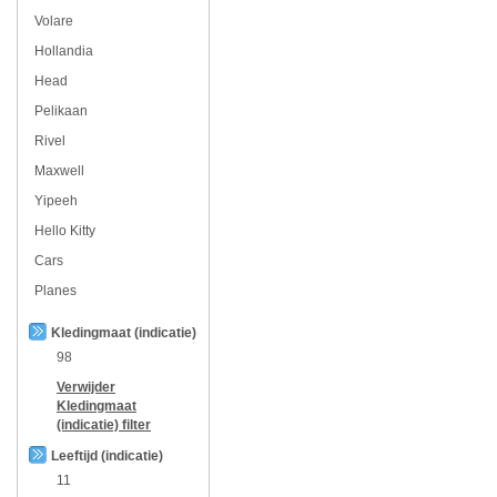
Volare
Hollandia
Head
Pelikaan
Rivel
Maxwell
Yipeeh
Hello Kitty
Cars
Planes
Kledingmaat (indicatie)
98
Verwijder
Kledingmaat
(indicatie)
filter
Leeftijd (indicatie)
11