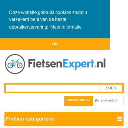
Deze website gebruikt cookies zodat u
verzekerd bent van de beste
gebruikerservaring:
Meer informatie
OK
WINKELWAGEN
(0)
product(en)
Fietsen categorieën