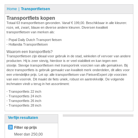
Home
Transportfietsen
Transportfiets kopen
Totaal 63 transportfietsen gevonden. Vanaf € 199,00. Beschikbaar in alle kleuren:
roze, wit, zwart, blauw en diverse andere kleuren. Diversen kwaliteit
transportfietsen van merken als:
- Popal Daily Dutch Transport fietsen
- Hollandia Transportfietsen
Waarom een transportfiets?
Transportfietsen zijn ideaal voor gebruik in de stad, winkelen of vervoer van andere
producten. Hij is zeer stevig, hierdoor is er veel stabiliteit en kan tegen een
stootje. Stevige transportfietsen met transportrek voorzien van alle gemakken. Bij
deze transportfiets is gebruik gemaakt van kwaliteit merk onderdelen, dit alles voor
een vriendelijke prijs. Let op: alle transportfietsen van FietsenExpert zijn voorzien
van een voorrek. Dit maakt de fiets uniek, robust en aantrekkelijk. De volgende
inchmaten vindt u terug in het assortiment:
- Transportfiets 22 inch
- Transportfiets 24 inch
- Transportfiets 26 inch
- Transportfiets 28 inch
Verfijn resultaten
Filter op prijs
Meer dan
250,00