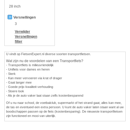
28 inch
Versnellingen
3
Verwijder
Versnellingen
filter
U vindt op FietsenExpert.nl diverse soorten transportfietsen.
Wat zijn nu de voordelen van een Transportfiets?
- Transportfiets is milieuvriendelijk
- Unifiets voor dames en heren
- Sterk
- Kan meer vervoeren via krat of drager
- Gaat langer mee
- Goede prijs-kwaliteit verhouding
- Stoere look
- Als je de auto vaker laat staan zelfs kostenbesparend
Of u nu naar school, de voetbalclub, supermarkt of het strand gaat, alles kan mee,
de tas en eventueel een extra persoon. U kunt de auto vaker laten staan want al uw
boodschappen passen op de fiets (kostenbesparing). De nieuwste transportfietsen
zijn functioneel en mooi van uiterlijk.