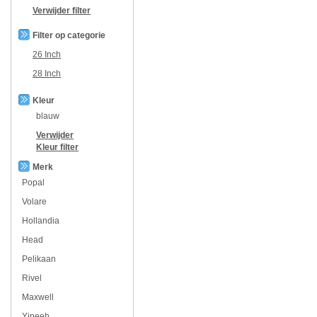
Verwijder filter
Filter op categorie
26 Inch
28 Inch
Kleur
blauw
Verwijder
Kleur
filter
Merk
Popal
Volare
Hollandia
Head
Pelikaan
Rivel
Maxwell
Yipeeh