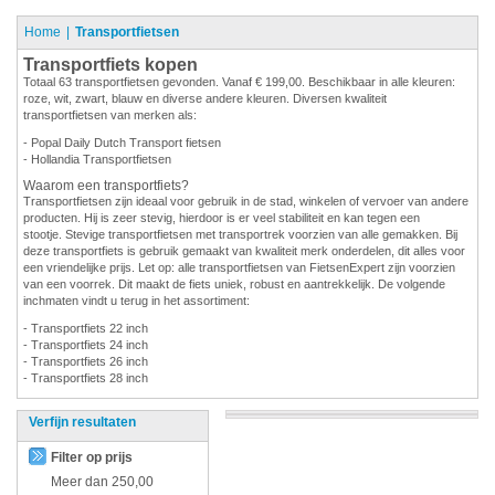
Home
Transportfietsen
Transportfiets kopen
Totaal 63 transportfietsen gevonden. Vanaf € 199,00. Beschikbaar in alle kleuren:
roze, wit, zwart, blauw en diverse andere kleuren. Diversen kwaliteit
transportfietsen van merken als:
- Popal Daily Dutch Transport fietsen
- Hollandia Transportfietsen
Waarom een transportfiets?
Transportfietsen zijn ideaal voor gebruik in de stad, winkelen of vervoer van andere
producten. Hij is zeer stevig, hierdoor is er veel stabiliteit en kan tegen een
stootje. Stevige transportfietsen met transportrek voorzien van alle gemakken. Bij
deze transportfiets is gebruik gemaakt van kwaliteit merk onderdelen, dit alles voor
een vriendelijke prijs. Let op: alle transportfietsen van FietsenExpert zijn voorzien
van een voorrek. Dit maakt de fiets uniek, robust en aantrekkelijk. De volgende
inchmaten vindt u terug in het assortiment:
- Transportfiets 22 inch
- Transportfiets 24 inch
- Transportfiets 26 inch
- Transportfiets 28 inch
Verfijn resultaten
Filter op prijs
Meer dan
250,00