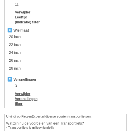
11
Verwijder
Leeftijd
(indicatie)
filter
Wielmaat
20 inch
22 inch
24 inch
26 inch
28 inch
Versnellingen
3
Verwijder
Versnellingen
filter
U vindt op FietsenExpert.nl diverse soorten transportfietsen.
Wat zijn nu de voordelen van een Transportfiets?
- Transportfiets is milieuvriendelijk