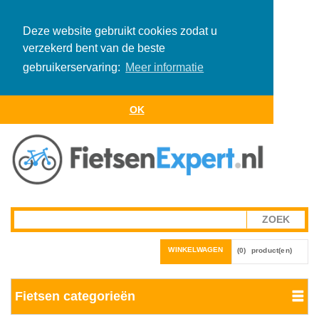
Deze website gebruikt cookies zodat u
verzekerd bent van de beste
gebruikerservaring:
Meer informatie
OK
WINKELWAGEN
(0)
product(en)
Fietsen categorieën