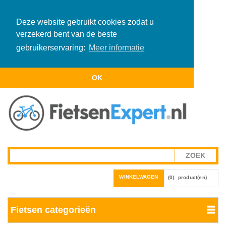
Deze website gebruikt cookies zodat u
verzekerd bent van de beste
gebruikerservaring:
Meer informatie
OK
WINKELWAGEN
(0)
product(en)
Fietsen categorieën