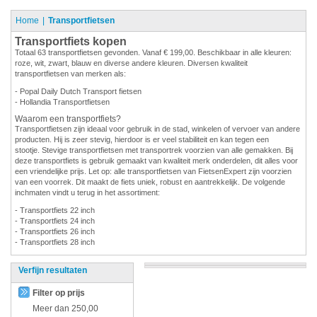
Home
Transportfietsen
Transportfiets kopen
Totaal 63 transportfietsen gevonden. Vanaf € 199,00. Beschikbaar in alle kleuren:
roze, wit, zwart, blauw en diverse andere kleuren. Diversen kwaliteit
transportfietsen van merken als:
- Popal Daily Dutch Transport fietsen
- Hollandia Transportfietsen
Waarom een transportfiets?
Transportfietsen zijn ideaal voor gebruik in de stad, winkelen of vervoer van andere
producten. Hij is zeer stevig, hierdoor is er veel stabiliteit en kan tegen een
stootje. Stevige transportfietsen met transportrek voorzien van alle gemakken. Bij
deze transportfiets is gebruik gemaakt van kwaliteit merk onderdelen, dit alles voor
een vriendelijke prijs. Let op: alle transportfietsen van FietsenExpert zijn voorzien
van een voorrek. Dit maakt de fiets uniek, robust en aantrekkelijk. De volgende
inchmaten vindt u terug in het assortiment:
- Transportfiets 22 inch
- Transportfiets 24 inch
- Transportfiets 26 inch
- Transportfiets 28 inch
Verfijn resultaten
Filter op prijs
Meer dan
250,00