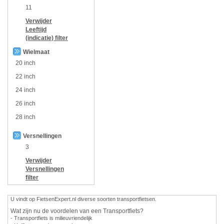
11
Verwijder
Leeftijd
(indicatie)
filter
Wielmaat
20 inch
22 inch
24 inch
26 inch
28 inch
Versnellingen
3
Verwijder
Versnellingen
filter
U vindt op FietsenExpert.nl diverse soorten transportfietsen.
Wat zijn nu de voordelen van een Transportfiets?
- Transportfiets is milieuvriendelijk