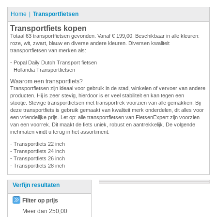
Home
Transportfietsen
Transportfiets kopen
Totaal 63 transportfietsen gevonden. Vanaf € 199,00. Beschikbaar in alle kleuren:
roze, wit, zwart, blauw en diverse andere kleuren. Diversen kwaliteit
transportfietsen van merken als:
- Popal Daily Dutch Transport fietsen
- Hollandia Transportfietsen
Waarom een transportfiets?
Transportfietsen zijn ideaal voor gebruik in de stad, winkelen of vervoer van andere
producten. Hij is zeer stevig, hierdoor is er veel stabiliteit en kan tegen een
stootje. Stevige transportfietsen met transportrek voorzien van alle gemakken. Bij
deze transportfiets is gebruik gemaakt van kwaliteit merk onderdelen, dit alles voor
een vriendelijke prijs. Let op: alle transportfietsen van FietsenExpert zijn voorzien
van een voorrek. Dit maakt de fiets uniek, robust en aantrekkelijk. De volgende
inchmaten vindt u terug in het assortiment:
- Transportfiets 22 inch
- Transportfiets 24 inch
- Transportfiets 26 inch
- Transportfiets 28 inch
Verfijn resultaten
Filter op prijs
Meer dan
250,00