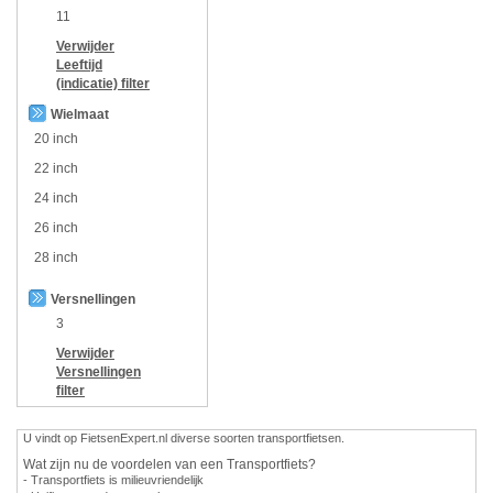
11
Verwijder
Leeftijd
(indicatie)
filter
Wielmaat
20 inch
22 inch
24 inch
26 inch
28 inch
Versnellingen
3
Verwijder
Versnellingen
filter
U vindt op FietsenExpert.nl diverse soorten transportfietsen.
Wat zijn nu de voordelen van een Transportfiets?
- Transportfiets is milieuvriendelijk