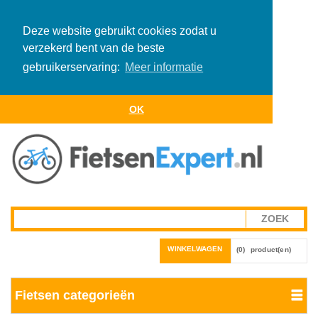
Deze website gebruikt cookies zodat u
verzekerd bent van de beste
gebruikerservaring:
Meer informatie
OK
WINKELWAGEN
(0)
product(en)
Fietsen categorieën