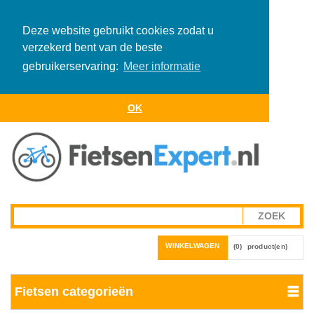
Deze website gebruikt cookies zodat u
verzekerd bent van de beste
gebruikerservaring:
Meer informatie
OK
WINKELWAGEN
(0)
product(en)
Fietsen categorieën