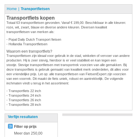
Home
Transportfietsen
Transportfiets kopen
Totaal 63 transportfietsen gevonden. Vanaf € 199,00. Beschikbaar in alle kleuren:
roze, wit, zwart, blauw en diverse andere kleuren. Diversen kwaliteit
transportfietsen van merken als:
- Popal Daily Dutch Transport fietsen
- Hollandia Transportfietsen
Waarom een transportfiets?
Transportfietsen zijn ideaal voor gebruik in de stad, winkelen of vervoer van andere
producten. Hij is zeer stevig, hierdoor is er veel stabiliteit en kan tegen een
stootje. Stevige transportfietsen met transportrek voorzien van alle gemakken. Bij
deze transportfiets is gebruik gemaakt van kwaliteit merk onderdelen, dit alles voor
een vriendelijke prijs. Let op: alle transportfietsen van FietsenExpert zijn voorzien
van een voorrek. Dit maakt de fiets uniek, robust en aantrekkelijk. De volgende
inchmaten vindt u terug in het assortiment:
- Transportfiets 22 inch
- Transportfiets 24 inch
- Transportfiets 26 inch
- Transportfiets 28 inch
Verfijn resultaten
Filter op prijs
Meer dan
250,00