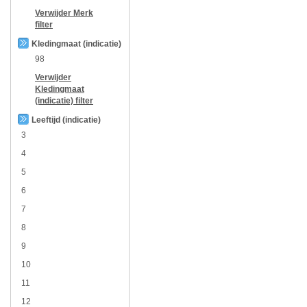
Verwijder
Merk
filter
Kledingmaat (indicatie)
98
Verwijder
Kledingmaat
(indicatie)
filter
Leeftijd (indicatie)
3
4
5
6
7
8
9
10
11
12