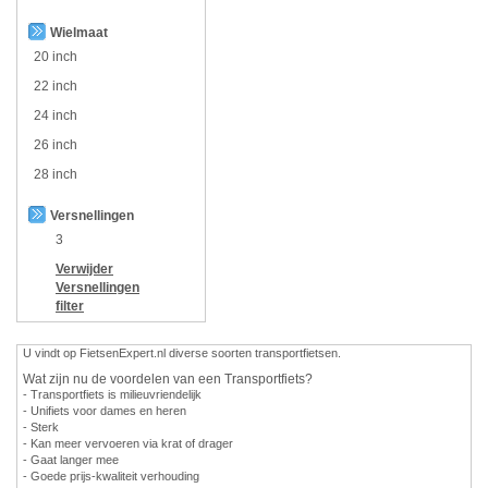
Wielmaat
20 inch
22 inch
24 inch
26 inch
28 inch
Versnellingen
3
Verwijder
Versnellingen
filter
U vindt op FietsenExpert.nl diverse soorten transportfietsen.
Wat zijn nu de voordelen van een Transportfiets?
- Transportfiets is milieuvriendelijk
- Unifiets voor dames en heren
- Sterk
- Kan meer vervoeren via krat of drager
- Gaat langer mee
- Goede prijs-kwaliteit verhouding