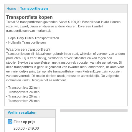
Home
Transportfietsen
Transportfiets kopen
Totaal 63 transportfietsen gevonden. Vanaf € 199,00. Beschikbaar in alle kleuren:
roze, wit, zwart, blauw en diverse andere kleuren. Diversen kwaliteit
transportfietsen van merken als:
- Popal Daily Dutch Transport fietsen
- Hollandia Transportfietsen
Waarom een transportfiets?
Transportfietsen zijn ideaal voor gebruik in de stad, winkelen of vervoer van andere
producten. Hij is zeer stevig, hierdoor is er veel stabiliteit en kan tegen een
stootje. Stevige transportfietsen met transportrek voorzien van alle gemakken. Bij
deze transportfiets is gebruik gemaakt van kwaliteit merk onderdelen, dit alles voor
een vriendelijke prijs. Let op: alle transportfietsen van FietsenExpert zijn voorzien
van een voorrek. Dit maakt de fiets uniek, robust en aantrekkelijk. De volgende
inchmaten vindt u terug in het assortiment:
- Transportfiets 22 inch
- Transportfiets 24 inch
- Transportfiets 26 inch
- Transportfiets 28 inch
Verfijn resultaten
Filter op prijs
200,00
-
249,00