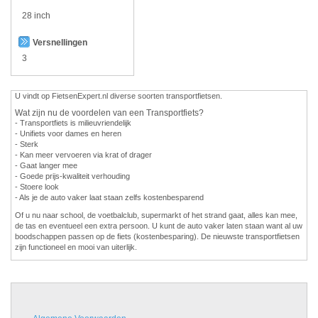
28 inch
Versnellingen
3
U vindt op FietsenExpert.nl diverse soorten transportfietsen.
Wat zijn nu de voordelen van een Transportfiets?
- Transportfiets is milieuvriendelijk
- Unifiets voor dames en heren
- Sterk
- Kan meer vervoeren via krat of drager
- Gaat langer mee
- Goede prijs-kwaliteit verhouding
- Stoere look
- Als je de auto vaker laat staan zelfs kostenbesparend
Of u nu naar school, de voetbalclub, supermarkt of het strand gaat, alles kan mee,
de tas en eventueel een extra persoon. U kunt de auto vaker laten staan want al uw
boodschappen passen op de fiets (kostenbesparing). De nieuwste transportfietsen
zijn functioneel en mooi van uiterlijk.