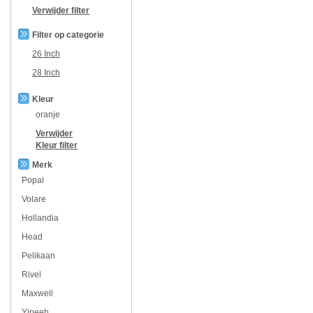
Verwijder filter
Filter op categorie
26 Inch
28 Inch
Kleur
oranje
Verwijder
Kleur
filter
Merk
Popal
Volare
Hollandia
Head
Pelikaan
Rivel
Maxwell
Yipeeh