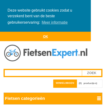
Deze website gebruikt cookies zodat u
verzekerd bent van de beste
gebruikerservaring:
Meer informatie
OK
WINKELWAGEN
(0)
product(en)
Fietsen categorieën