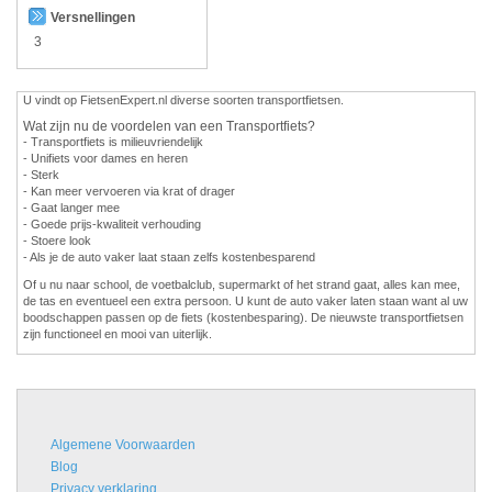
Versnellingen
3
U vindt op FietsenExpert.nl diverse soorten transportfietsen.
Wat zijn nu de voordelen van een Transportfiets?
- Transportfiets is milieuvriendelijk
- Unifiets voor dames en heren
- Sterk
- Kan meer vervoeren via krat of drager
- Gaat langer mee
- Goede prijs-kwaliteit verhouding
- Stoere look
- Als je de auto vaker laat staan zelfs kostenbesparend
Of u nu naar school, de voetbalclub, supermarkt of het strand gaat, alles kan mee,
de tas en eventueel een extra persoon. U kunt de auto vaker laten staan want al uw
boodschappen passen op de fiets (kostenbesparing). De nieuwste transportfietsen
zijn functioneel en mooi van uiterlijk.
Algemene Voorwaarden
Blog
Privacy verklaring