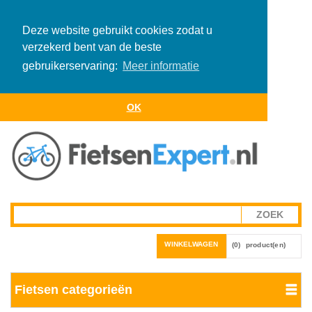
Deze website gebruikt cookies zodat u
verzekerd bent van de beste
gebruikerservaring:
Meer informatie
OK
WINKELWAGEN
(0)
product(en)
Fietsen categorieën