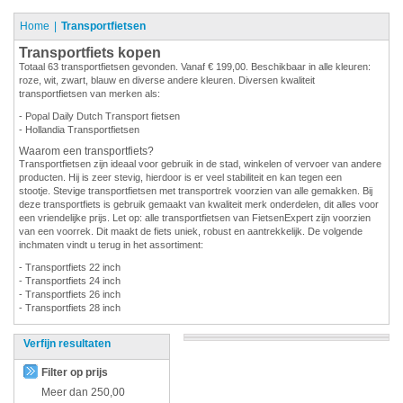
Home
Transportfietsen
Transportfiets kopen
Totaal 63 transportfietsen gevonden. Vanaf € 199,00. Beschikbaar in alle kleuren:
roze, wit, zwart, blauw en diverse andere kleuren. Diversen kwaliteit
transportfietsen van merken als:
- Popal Daily Dutch Transport fietsen
- Hollandia Transportfietsen
Waarom een transportfiets?
Transportfietsen zijn ideaal voor gebruik in de stad, winkelen of vervoer van andere
producten. Hij is zeer stevig, hierdoor is er veel stabiliteit en kan tegen een
stootje. Stevige transportfietsen met transportrek voorzien van alle gemakken. Bij
deze transportfiets is gebruik gemaakt van kwaliteit merk onderdelen, dit alles voor
een vriendelijke prijs. Let op: alle transportfietsen van FietsenExpert zijn voorzien
van een voorrek. Dit maakt de fiets uniek, robust en aantrekkelijk. De volgende
inchmaten vindt u terug in het assortiment:
- Transportfiets 22 inch
- Transportfiets 24 inch
- Transportfiets 26 inch
- Transportfiets 28 inch
Verfijn resultaten
Filter op prijs
Meer dan
250,00