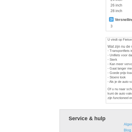
26 inch
28 inch
Versnelli
3
U vindt op Fietse
Wat zijn nu de 
- Transportfiets i
- Unifiets voor 
- Sterk
- Kan meer vervo
- Gaat langer me
- Goede prijs-kwa
- Stoere look
- Als je de auto 
Of u nu naar scho
kunt de auto vak
zijn functioneel e
Service & hulp
Alge
Blog