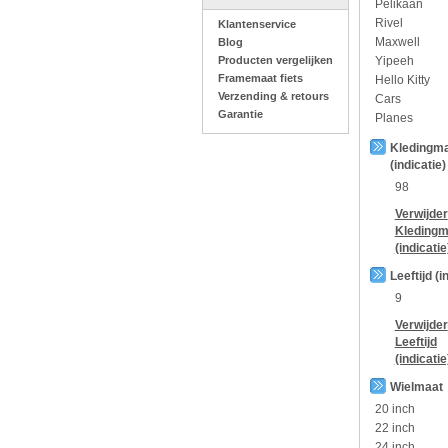
Pelikaan
Rivel
Klantenservice
Maxwell
Blog
Producten vergelijken
Yipeeh
Framemaat fiets
Hello Kitty
Verzending & retours
Cars
Garantie
Planes
Kledingm
(indicatie)
98
Verwijder
Kledingm
(indicatie
Leeftijd (i
9
Verwijder
Leeftijd
(indicatie
Wielmaat
20 inch
22 inch
24 inch