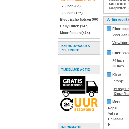
- Transportfiets 
26 Inch (64)
- Transportfiets 
28 Inch (135)
Electrische fietsen (60)
Verfijn result
Daily Dutch (147)
Filter op p
Meer fietsen (464)
Meer dan
Verwijder f
BETROUWBAAR &
ZEKERHEID
Filter op 
26 Inch
28 Inch
TIJDELIJKE ACTIE
Kleur
oranje
Verwijder
Kleur
filt
Merk
Popal
Volare
Hollandia
Head
INFORMATIE