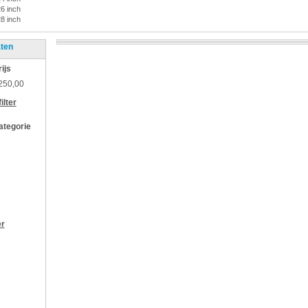
26 inch
28 inch
aten
rijs
250,00
ilter
categorie
er