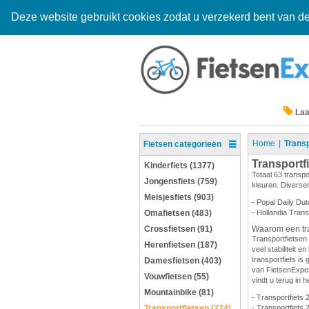
Deze website gebruikt cookies zodat u verzekerd bent van de
Laa
Home
Transp
Fietsen categorieën
Transportf
Kinderfiets (1377)
Totaal 63 transpo
Jongensfiets (759)
kleuren. Diversen
Meisjesfiets (903)
- Popal Daily Dut
Omafietsen (483)
- Hollandia Trans
Crossfietsen (91)
Waarom een tra
Transportfietsen 
Herenfietsen (187)
veel stabiliteit 
transportfiets is 
Damesfietsen (403)
van FietsenExpert
Vouwfietsen (55)
vindt u terug in h
Mountainbike (81)
- Transportfiets 
Transportfietsen (274)
- Transportfiets 