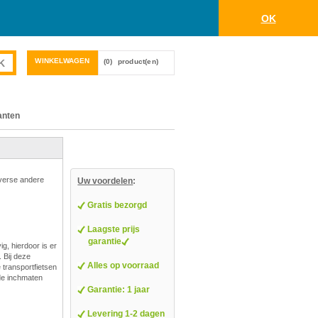
OK
WINKELWAGEN
(0)
product(en)
anten
iverse andere
Uw voordelen
:
Gratis bezorgd
Laagste prijs
garantie
g, hierdoor is er
 Bij deze
Alles op voorraad
e transportfietsen
nde inchmaten
Garantie: 1 jaar
Levering 1-2 dagen