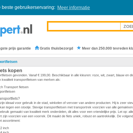
 beste gebruikerservaring:
Meer informatie
gste prijs garantie
Gratis thuisbezorgd
Meer dan 250.000 tevreden kl
ortfietsen
iets kopen
rtfietsen gevonden. Vanaf € 199,00. Beschikbaar in alle kleuren: roze, wit, zwart, blauw en d
 kwaliteit transportfietsen van merken als:
ch Transport fietsen
portfietsen
nsportfiets?
zijn ideaal voor gebruik in de stad, winkelen of vervoer van andere producten. Hij is zeer stevi
en kan tegen een stootje. Stevige transportfietsen met transportrek voorzien van alle gemakken.
gebruik gemaakt van kwaliteit merk onderdelen, dit alles voor een vriendelijke prijs. Let op: all
 zijn voorzien van een voorrek. Dit maakt de fiets uniek, robust en aantrekkelijk. De volge
et assortiment:
22 inch
24 inch