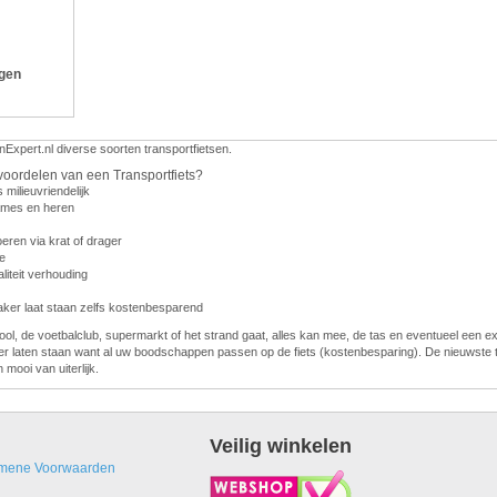
ngen
nExpert.nl diverse soorten transportfietsen.
voordelen van een Transportfiets?
s milieuvriendelijk
dames en heren
eren via krat of drager
e
liteit verhouding
vaker laat staan zelfs kostenbesparend
ol, de voetbalclub, supermarkt of het strand gaat, alles kan mee, de tas en eventueel een e
er laten staan want al uw boodschappen passen op de fiets (kostenbesparing). De nieuwste t
n mooi van uiterlijk.
Veilig winkelen
mene Voorwaarden