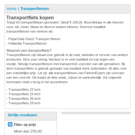
Home
Transportfietsen
Transportfiets kopen
Totaal 63 transportfietsen gevonden. Vanaf € 199,00. Beschikbaar in alle kleuren:
roze, wit, zwart, blauw en diverse andere kleuren. Diversen kwaliteit
transportfietsen van merken als:
- Popal Daily Dutch Transport fietsen
- Hollandia Transportfietsen
Waarom een transportfiets?
Transportfietsen zijn ideaal voor gebruik in de stad, winkelen of vervoer van andere
producten. Hij is zeer stevig, hierdoor is er veel stabiliteit en kan tegen een
stootje. Stevige transportfietsen met transportrek voorzien van alle gemakken. Bij
deze transportfiets is gebruik gemaakt van kwaliteit merk onderdelen, dit alles voor
een vriendelijke prijs. Let op: alle transportfietsen van FietsenExpert zijn voorzien
van een voorrek. Dit maakt de fiets uniek, robust en aantrekkelijk. De volgende
inchmaten vindt u terug in het assortiment:
- Transportfiets 22 inch
- Transportfiets 24 inch
- Transportfiets 26 inch
- Transportfiets 28 inch
Verfijn resultaten
Filter op prijs
Meer dan
250,00