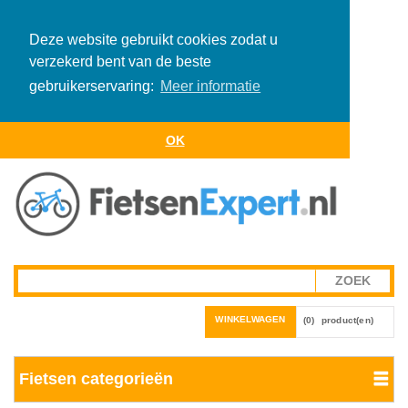
Deze website gebruikt cookies zodat u
verzekerd bent van de beste
gebruikerservaring:
Meer informatie
OK
WINKELWAGEN
(0)
product(en)
Fietsen categorieën