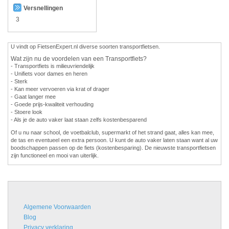
Versnellingen
3
U vindt op FietsenExpert.nl diverse soorten transportfietsen.
Wat zijn nu de voordelen van een Transportfiets?
- Transportfiets is milieuvriendelijk
- Unifiets voor dames en heren
- Sterk
- Kan meer vervoeren via krat of drager
- Gaat langer mee
- Goede prijs-kwaliteit verhouding
- Stoere look
- Als je de auto vaker laat staan zelfs kostenbesparend
Of u nu naar school, de voetbalclub, supermarkt of het strand gaat, alles kan mee,
de tas en eventueel een extra persoon. U kunt de auto vaker laten staan want al uw
boodschappen passen op de fiets (kostenbesparing). De nieuwste transportfietsen
zijn functioneel en mooi van uiterlijk.
Algemene Voorwaarden
Blog
Privacy verklaring