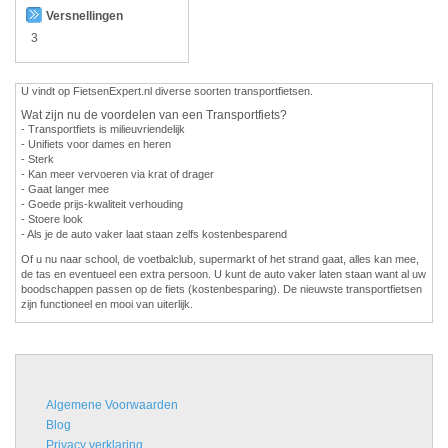
Versnellingen
3
U vindt op FietsenExpert.nl diverse soorten transportfietsen.
Wat zijn nu de voordelen van een Transportfiets?
- Transportfiets is milieuvriendelijk
- Unifiets voor dames en heren
- Sterk
- Kan meer vervoeren via krat of drager
- Gaat langer mee
- Goede prijs-kwaliteit verhouding
- Stoere look
- Als je de auto vaker laat staan zelfs kostenbesparend
Of u nu naar school, de voetbalclub, supermarkt of het strand gaat, alles kan mee,
de tas en eventueel een extra persoon. U kunt de auto vaker laten staan want al uw
boodschappen passen op de fiets (kostenbesparing). De nieuwste transportfietsen
zijn functioneel en mooi van uiterlijk.
Algemene Voorwaarden
Blog
Privacy verklaring