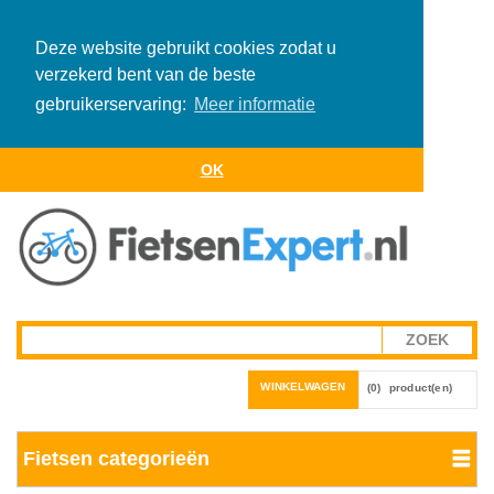
Deze website gebruikt cookies zodat u
verzekerd bent van de beste
gebruikerservaring:
Meer informatie
OK
WINKELWAGEN
(0)
product(en)
Fietsen categorieën