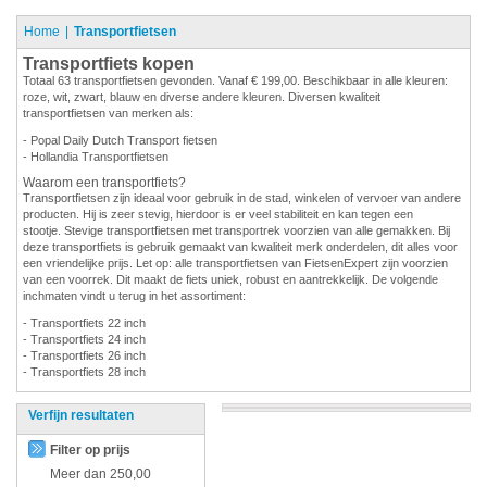
Home
Transportfietsen
Transportfiets kopen
Totaal 63 transportfietsen gevonden. Vanaf € 199,00. Beschikbaar in alle kleuren:
roze, wit, zwart, blauw en diverse andere kleuren. Diversen kwaliteit
transportfietsen van merken als:
- Popal Daily Dutch Transport fietsen
- Hollandia Transportfietsen
Waarom een transportfiets?
Transportfietsen zijn ideaal voor gebruik in de stad, winkelen of vervoer van andere
producten. Hij is zeer stevig, hierdoor is er veel stabiliteit en kan tegen een
stootje. Stevige transportfietsen met transportrek voorzien van alle gemakken. Bij
deze transportfiets is gebruik gemaakt van kwaliteit merk onderdelen, dit alles voor
een vriendelijke prijs. Let op: alle transportfietsen van FietsenExpert zijn voorzien
van een voorrek. Dit maakt de fiets uniek, robust en aantrekkelijk. De volgende
inchmaten vindt u terug in het assortiment:
- Transportfiets 22 inch
- Transportfiets 24 inch
- Transportfiets 26 inch
- Transportfiets 28 inch
Verfijn resultaten
Filter op prijs
Meer dan
250,00