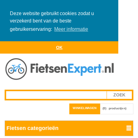
Deze website gebruikt cookies zodat u
verzekerd bent van de beste
gebruikerservaring:
Meer informatie
OK
WINKELWAGEN
(0)
product(en)
Fietsen categorieën