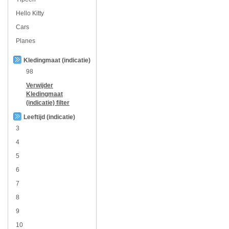
Hello Kitty
Cars
Planes
Kledingmaat (indicatie)
98
Verwijder
Kledingmaat
(indicatie)
filter
Leeftijd (indicatie)
3
4
5
6
7
8
9
10