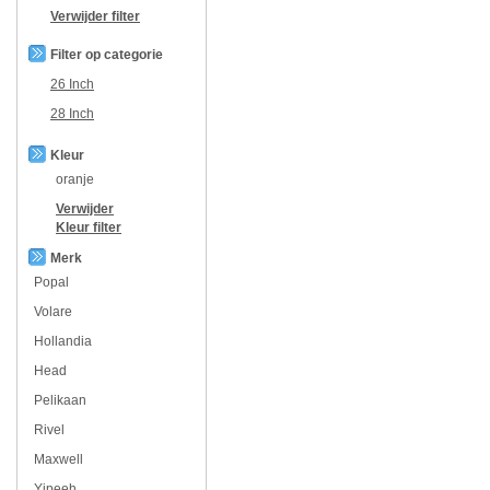
Verwijder filter
Filter op categorie
26 Inch
28 Inch
Kleur
oranje
Verwijder
Kleur
filter
Merk
Popal
Volare
Hollandia
Head
Pelikaan
Rivel
Maxwell
Yipeeh