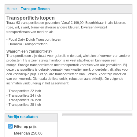
Home
Transportfietsen
Transportfiets kopen
Totaal 63 transportfietsen gevonden. Vanaf € 199,00. Beschikbaar in alle kleuren:
roze, wit, zwart, blauw en diverse andere kleuren. Diversen kwaliteit
transportfietsen van merken als:
- Popal Daily Dutch Transport fietsen
- Hollandia Transportfietsen
Waarom een transportfiets?
Transportfietsen zijn ideaal voor gebruik in de stad, winkelen of vervoer van andere
producten. Hij is zeer stevig, hierdoor is er veel stabiliteit en kan tegen een
stootje. Stevige transportfietsen met transportrek voorzien van alle gemakken. Bij
deze transportfiets is gebruik gemaakt van kwaliteit merk onderdelen, dit alles voor
een vriendelijke prijs. Let op: alle transportfietsen van FietsenExpert zijn voorzien
van een voorrek. Dit maakt de fiets uniek, robust en aantrekkelijk. De volgende
inchmaten vindt u terug in het assortiment:
- Transportfiets 22 inch
- Transportfiets 24 inch
- Transportfiets 26 inch
- Transportfiets 28 inch
Verfijn resultaten
Filter op prijs
Meer dan
250,00