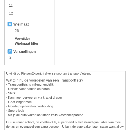
11
12
Wielmaat
26
Verwijder
Wielmaat
filter
Versnellingen
3
U vindt op FietsenExpert.nl diverse soorten transportfietsen.
Wat zijn nu de voordelen van een Transportfiets?
- Transportfiets is milieuvriendelijk
- Unifiets voor dames en heren
- Sterk
- Kan meer vervoeren via krat of drager
- Gaat langer mee
- Goede prijs-kwaliteit verhouding
- Stoere look
- Als je de auto vaker laat staan zelfs kostenbesparend
Of u nu naar school, de voetbalclub, supermarkt of het strand gaat, alles kan mee,
de tas en eventueel een extra persoon. U kunt de auto vaker laten staan want al uw