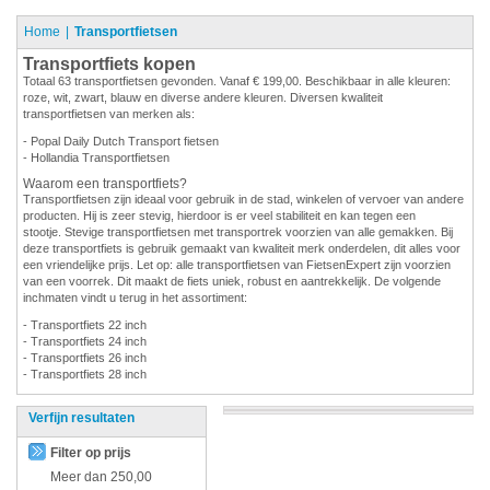
Home
Transportfietsen
Transportfiets kopen
Totaal 63 transportfietsen gevonden. Vanaf € 199,00. Beschikbaar in alle kleuren:
roze, wit, zwart, blauw en diverse andere kleuren. Diversen kwaliteit
transportfietsen van merken als:
- Popal Daily Dutch Transport fietsen
- Hollandia Transportfietsen
Waarom een transportfiets?
Transportfietsen zijn ideaal voor gebruik in de stad, winkelen of vervoer van andere
producten. Hij is zeer stevig, hierdoor is er veel stabiliteit en kan tegen een
stootje. Stevige transportfietsen met transportrek voorzien van alle gemakken. Bij
deze transportfiets is gebruik gemaakt van kwaliteit merk onderdelen, dit alles voor
een vriendelijke prijs. Let op: alle transportfietsen van FietsenExpert zijn voorzien
van een voorrek. Dit maakt de fiets uniek, robust en aantrekkelijk. De volgende
inchmaten vindt u terug in het assortiment:
- Transportfiets 22 inch
- Transportfiets 24 inch
- Transportfiets 26 inch
- Transportfiets 28 inch
Verfijn resultaten
Filter op prijs
Meer dan
250,00