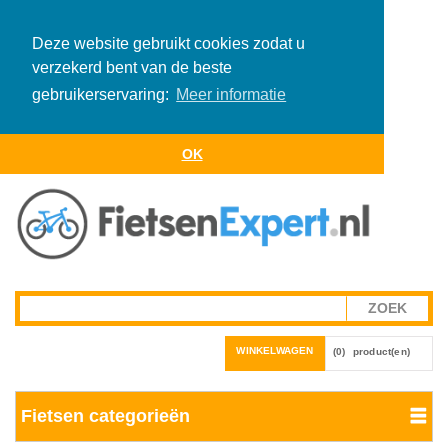
Deze website gebruikt cookies zodat u
verzekerd bent van de beste
gebruikerservaring:
Meer informatie
OK
WINKELWAGEN
(0)
product(en)
Fietsen categorieën