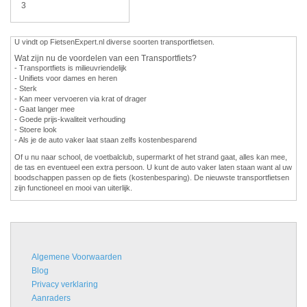
3
U vindt op FietsenExpert.nl diverse soorten transportfietsen.
Wat zijn nu de voordelen van een Transportfiets?
- Transportfiets is milieuvriendelijk
- Unifiets voor dames en heren
- Sterk
- Kan meer vervoeren via krat of drager
- Gaat langer mee
- Goede prijs-kwaliteit verhouding
- Stoere look
- Als je de auto vaker laat staan zelfs kostenbesparend
Of u nu naar school, de voetbalclub, supermarkt of het strand gaat, alles kan mee,
de tas en eventueel een extra persoon. U kunt de auto vaker laten staan want al uw
boodschappen passen op de fiets (kostenbesparing). De nieuwste transportfietsen
zijn functioneel en mooi van uiterlijk.
Algemene Voorwaarden
Blog
Privacy verklaring
Aanraders