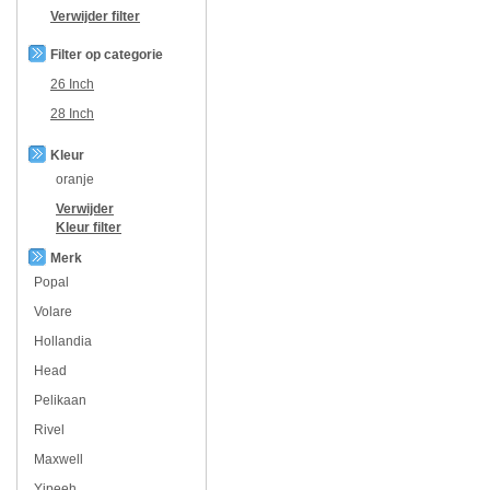
Verwijder filter
Filter op categorie
26 Inch
28 Inch
Kleur
oranje
Verwijder
Kleur
filter
Merk
Popal
Volare
Hollandia
Head
Pelikaan
Rivel
Maxwell
Yipeeh