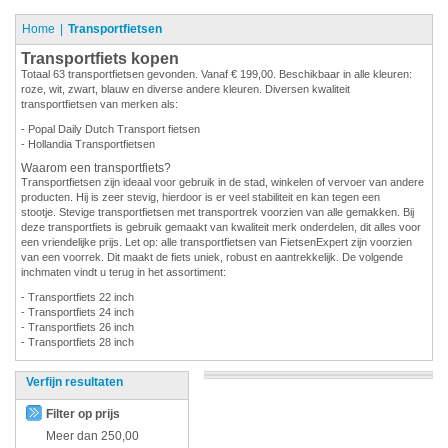
Home
Transportfietsen
Transportfiets kopen
Totaal 63 transportfietsen gevonden. Vanaf € 199,00. Beschikbaar in alle kleuren:
roze, wit, zwart, blauw en diverse andere kleuren. Diversen kwaliteit
transportfietsen van merken als:
- Popal Daily Dutch Transport fietsen
- Hollandia Transportfietsen
Waarom een transportfiets?
Transportfietsen zijn ideaal voor gebruik in de stad, winkelen of vervoer van andere
producten. Hij is zeer stevig, hierdoor is er veel stabiliteit en kan tegen een
stootje. Stevige transportfietsen met transportrek voorzien van alle gemakken. Bij
deze transportfiets is gebruik gemaakt van kwaliteit merk onderdelen, dit alles voor
een vriendelijke prijs. Let op: alle transportfietsen van FietsenExpert zijn voorzien
van een voorrek. Dit maakt de fiets uniek, robust en aantrekkelijk. De volgende
inchmaten vindt u terug in het assortiment:
- Transportfiets 22 inch
- Transportfiets 24 inch
- Transportfiets 26 inch
- Transportfiets 28 inch
Verfijn resultaten
Filter op prijs
Meer dan
250,00