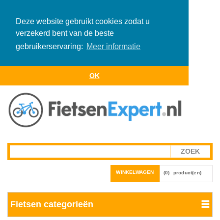
Deze website gebruikt cookies zodat u
verzekerd bent van de beste
gebruikerservaring:
Meer informatie
OK
WINKELWAGEN
(0)
product(en)
Fietsen categorieën