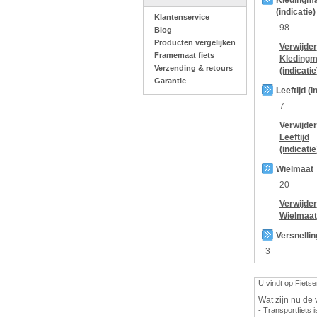
Kledingm
(indicatie)
Klantenservice
98
Blog
Producten vergelijken
Verwijder
Framemaat fiets
Kledingm
Verzending & retours
(indicatie
Garantie
Leeftijd (i
7
Verwijder
Leeftijd
(indicatie
Wielmaat
20
Verwijder
Wielmaat
Versnelli
3
U vindt op Fietse
Wat zijn nu de 
- Transportfiets i