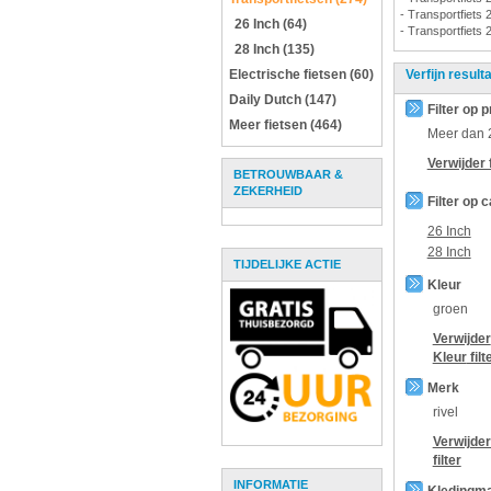
- Transportfiets 
26 Inch (64)
- Transportfiets 
28 Inch (135)
Electrische fietsen (60)
Verfijn result
Daily Dutch (147)
Filter op p
Meer fietsen (464)
Meer dan
Verwijder f
BETROUWBAAR &
ZEKERHEID
Filter op 
26 Inch
28 Inch
TIJDELIJKE ACTIE
Kleur
groen
Verwijder
Kleur
filt
Merk
rivel
Verwijde
filter
INFORMATIE