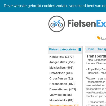
Deze website gebruikt cookies zodat u verzekerd bent van de
Laa
Home
Transp
Fietsen categorieën
Transportf
Kinderfiets (1377)
Totaal 63 transpo
Jongensfiets (759)
kleuren. Diversen
Meisjesfiets (903)
- Popal Daily Dut
Omafietsen (483)
- Hollandia Trans
Crossfietsen (91)
Waarom een tra
Transportfietsen 
Herenfietsen (187)
veel stabiliteit 
transportfiets is 
Damesfietsen (403)
van FietsenExpert
Vouwfietsen (55)
vindt u terug in h
Mountainbike (81)
- Transportfiets 
Transportfietsen (274)
- Transportfiets 