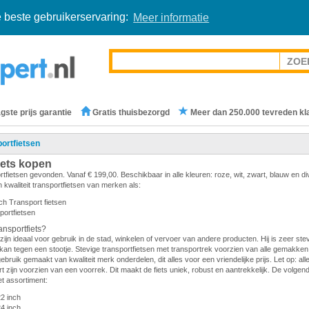
 beste gebruikerservaring:
Meer informatie
gste prijs garantie
Gratis thuisbezorgd
Meer dan 250.000 tevreden kl
ortfietsen
iets kopen
rtfietsen gevonden. Vanaf € 199,00. Beschikbaar in alle kleuren: roze, wit, zwart, blauw en d
 kwaliteit transportfietsen van merken als:
ch Transport fietsen
portfietsen
nsportfiets?
zijn ideaal voor gebruik in de stad, winkelen of vervoer van andere producten. Hij is zeer stevi
en kan tegen een stootje. Stevige transportfietsen met transportrek voorzien van alle gemakken.
gebruik gemaakt van kwaliteit merk onderdelen, dit alles voor een vriendelijke prijs. Let op: all
 zijn voorzien van een voorrek. Dit maakt de fiets uniek, robust en aantrekkelijk. De volge
et assortiment:
22 inch
24 inch