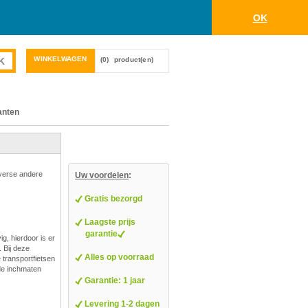
OK
WINKELWAGEN
(0)
product(en)
anten
iverse andere
Uw voordelen
:
Gratis bezorgd
Laagste prijs
garantie
g, hierdoor is er
 Bij deze
Alles op voorraad
e transportfietsen
nde inchmaten
Garantie: 1 jaar
Levering 1-2 dagen