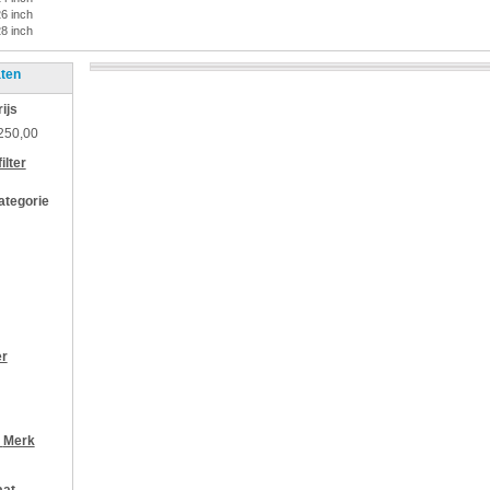
26 inch
28 inch
aten
rijs
250,00
ilter
categorie
er
r
Merk