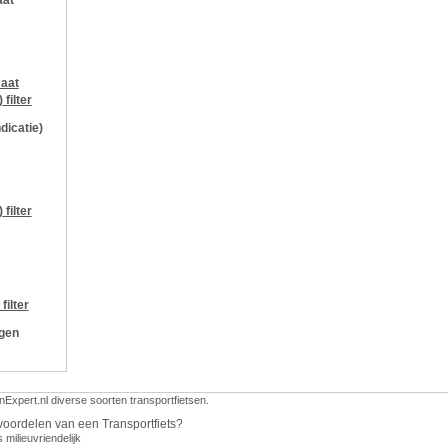
aat
aat
)
filter
ndicatie)
)
filter
filter
ngen
nExpert.nl diverse soorten transportfietsen.
voordelen van een Transportfiets?
s milieuvriendelijk