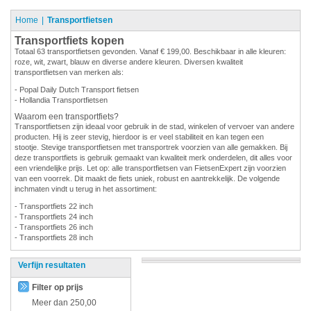
Home
Transportfietsen
Transportfiets kopen
Totaal 63 transportfietsen gevonden. Vanaf € 199,00. Beschikbaar in alle kleuren:
roze, wit, zwart, blauw en diverse andere kleuren. Diversen kwaliteit
transportfietsen van merken als:
- Popal Daily Dutch Transport fietsen
- Hollandia Transportfietsen
Waarom een transportfiets?
Transportfietsen zijn ideaal voor gebruik in de stad, winkelen of vervoer van andere
producten. Hij is zeer stevig, hierdoor is er veel stabiliteit en kan tegen een
stootje. Stevige transportfietsen met transportrek voorzien van alle gemakken. Bij
deze transportfiets is gebruik gemaakt van kwaliteit merk onderdelen, dit alles voor
een vriendelijke prijs. Let op: alle transportfietsen van FietsenExpert zijn voorzien
van een voorrek. Dit maakt de fiets uniek, robust en aantrekkelijk. De volgende
inchmaten vindt u terug in het assortiment:
- Transportfiets 22 inch
- Transportfiets 24 inch
- Transportfiets 26 inch
- Transportfiets 28 inch
Verfijn resultaten
Filter op prijs
Meer dan
250,00