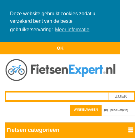
Deze website gebruikt cookies zodat u
verzekerd bent van de beste
gebruikerservaring:
Meer informatie
OK
WINKELWAGEN
(0)
product(en)
Fietsen categorieën