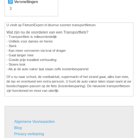
Versnellingen
3
U vindt op FietsenExpert.nl diverse soorten transportfietsen.
Wat zijn nu de voordelen van een Transportfiets?
- Transportfiets is milieuvriendelijk
- Unifiets voor dames en heren
- Sterk
- Kan meer vervoeren via krat of drager
- Gaat langer mee
- Goede prijs-kwaliteit verhouding
- Stoere look
- Als je de auto vaker laat staan zelfs kostenbesparend
Of u nu naar school, de voetbalclub, supermarkt of het strand gaat, alles kan mee,
de tas en eventueel een extra persoon. U kunt de auto vaker laten staan want al uw
boodschappen passen op de fiets (kostenbesparing). De nieuwste transportfietsen
zijn functioneel en mooi van uiterlijk.
Algemene Voorwaarden
Blog
Privacy verklaring