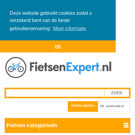
Deze website gebruikt cookies zodat u
verzekerd bent van de beste
gebruikerservaring:
Meer informatie
OK
WINKELWAGEN
(0)
product(en)
Fietsen categorieën