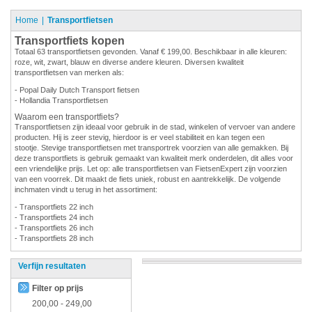
Home
Transportfietsen
Transportfiets kopen
Totaal 63 transportfietsen gevonden. Vanaf € 199,00. Beschikbaar in alle kleuren:
roze, wit, zwart, blauw en diverse andere kleuren. Diversen kwaliteit
transportfietsen van merken als:
- Popal Daily Dutch Transport fietsen
- Hollandia Transportfietsen
Waarom een transportfiets?
Transportfietsen zijn ideaal voor gebruik in de stad, winkelen of vervoer van andere
producten. Hij is zeer stevig, hierdoor is er veel stabiliteit en kan tegen een
stootje. Stevige transportfietsen met transportrek voorzien van alle gemakken. Bij
deze transportfiets is gebruik gemaakt van kwaliteit merk onderdelen, dit alles voor
een vriendelijke prijs. Let op: alle transportfietsen van FietsenExpert zijn voorzien
van een voorrek. Dit maakt de fiets uniek, robust en aantrekkelijk. De volgende
inchmaten vindt u terug in het assortiment:
- Transportfiets 22 inch
- Transportfiets 24 inch
- Transportfiets 26 inch
- Transportfiets 28 inch
Verfijn resultaten
Filter op prijs
200,00
-
249,00