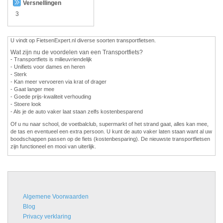
Versnellingen
3
U vindt op FietsenExpert.nl diverse soorten transportfietsen.
Wat zijn nu de voordelen van een Transportfiets?
- Transportfiets is milieuvriendelijk
- Unifiets voor dames en heren
- Sterk
- Kan meer vervoeren via krat of drager
- Gaat langer mee
- Goede prijs-kwaliteit verhouding
- Stoere look
- Als je de auto vaker laat staan zelfs kostenbesparend
Of u nu naar school, de voetbalclub, supermarkt of het strand gaat, alles kan mee,
de tas en eventueel een extra persoon. U kunt de auto vaker laten staan want al uw
boodschappen passen op de fiets (kostenbesparing). De nieuwste transportfietsen
zijn functioneel en mooi van uiterlijk.
Algemene Voorwaarden
Blog
Privacy verklaring