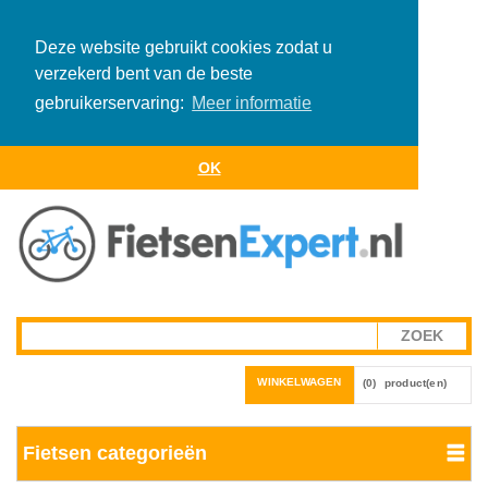
Deze website gebruikt cookies zodat u
verzekerd bent van de beste
gebruikerservaring:
Meer informatie
OK
WINKELWAGEN
(0)
product(en)
Fietsen categorieën