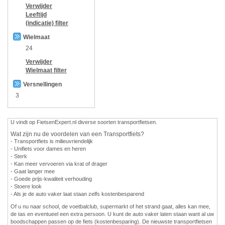
Verwijder
Leeftijd
(indicatie)
filter
Wielmaat
24
Verwijder
Wielmaat
filter
Versnellingen
3
U vindt op FietsenExpert.nl diverse soorten transportfietsen.
Wat zijn nu de voordelen van een Transportfiets?
- Transportfiets is milieuvriendelijk
- Unifiets voor dames en heren
- Sterk
- Kan meer vervoeren via krat of drager
- Gaat langer mee
- Goede prijs-kwaliteit verhouding
- Stoere look
- Als je de auto vaker laat staan zelfs kostenbesparend
Of u nu naar school, de voetbalclub, supermarkt of het strand gaat, alles kan mee,
de tas en eventueel een extra persoon. U kunt de auto vaker laten staan want al uw
boodschappen passen op de fiets (kostenbesparing). De nieuwste transportfietsen