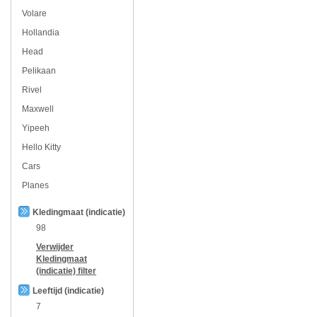
Volare
Hollandia
Head
Pelikaan
Rivel
Maxwell
Yipeeh
Hello Kitty
Cars
Planes
Kledingmaat (indicatie)
98
Verwijder
Kledingmaat
(indicatie)
filter
Leeftijd (indicatie)
7