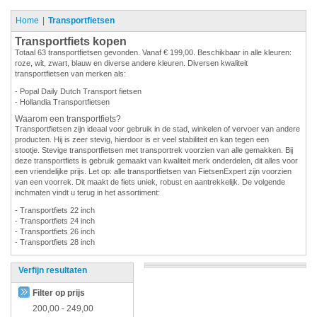
Home
Transportfietsen
Transportfiets kopen
Totaal 63 transportfietsen gevonden. Vanaf € 199,00. Beschikbaar in alle kleuren:
roze, wit, zwart, blauw en diverse andere kleuren. Diversen kwaliteit
transportfietsen van merken als:
- Popal Daily Dutch Transport fietsen
- Hollandia Transportfietsen
Waarom een transportfiets?
Transportfietsen zijn ideaal voor gebruik in de stad, winkelen of vervoer van andere
producten. Hij is zeer stevig, hierdoor is er veel stabiliteit en kan tegen een
stootje. Stevige transportfietsen met transportrek voorzien van alle gemakken. Bij
deze transportfiets is gebruik gemaakt van kwaliteit merk onderdelen, dit alles voor
een vriendelijke prijs. Let op: alle transportfietsen van FietsenExpert zijn voorzien
van een voorrek. Dit maakt de fiets uniek, robust en aantrekkelijk. De volgende
inchmaten vindt u terug in het assortiment:
- Transportfiets 22 inch
- Transportfiets 24 inch
- Transportfiets 26 inch
- Transportfiets 28 inch
Verfijn resultaten
Filter op prijs
200,00
-
249,00