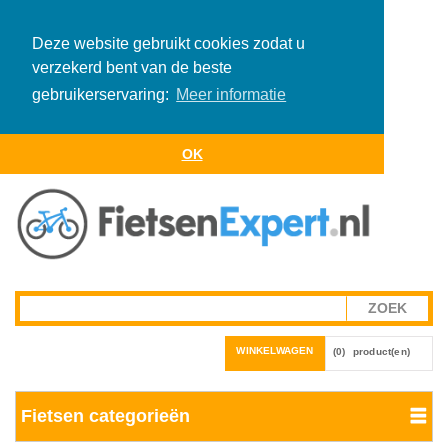
Deze website gebruikt cookies zodat u
verzekerd bent van de beste
gebruikerservaring:
Meer informatie
OK
WINKELWAGEN
(0)
product(en)
Fietsen categorieën