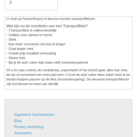
3
U vindt op FietsenExpert.nl diverse soorten transportfietsen.
Wat zijn nu de voordelen van een Transportfiets?
- Transportfiets is milieuvriendelijk
- Unifiets voor dames en heren
- Sterk
- Kan meer vervoeren via krat of drager
- Gaat langer mee
- Goede prijs-kwaliteit verhouding
- Stoere look
- Als je de auto vaker laat staan zelfs kostenbesparend
Of u nu naar school, de voetbalclub, supermarkt of het strand gaat, alles kan mee,
de tas en eventueel een extra persoon. U kunt de auto vaker laten staan want al uw
boodschappen passen op de fiets (kostenbesparing). De nieuwste transportfietsen
zijn functioneel en mooi van uiterlijk.
Algemene Voorwaarden
Blog
Privacy verklaring
Aanraders