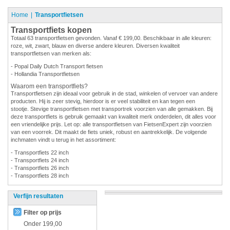
Home
Transportfietsen
Transportfiets kopen
Totaal 63 transportfietsen gevonden. Vanaf € 199,00. Beschikbaar in alle kleuren:
roze, wit, zwart, blauw en diverse andere kleuren. Diversen kwaliteit
transportfietsen van merken als:
- Popal Daily Dutch Transport fietsen
- Hollandia Transportfietsen
Waarom een transportfiets?
Transportfietsen zijn ideaal voor gebruik in de stad, winkelen of vervoer van andere
producten. Hij is zeer stevig, hierdoor is er veel stabiliteit en kan tegen een
stootje. Stevige transportfietsen met transportrek voorzien van alle gemakken. Bij
deze transportfiets is gebruik gemaakt van kwaliteit merk onderdelen, dit alles voor
een vriendelijke prijs. Let op: alle transportfietsen van FietsenExpert zijn voorzien
van een voorrek. Dit maakt de fiets uniek, robust en aantrekkelijk. De volgende
inchmaten vindt u terug in het assortiment:
- Transportfiets 22 inch
- Transportfiets 24 inch
- Transportfiets 26 inch
- Transportfiets 28 inch
Verfijn resultaten
Filter op prijs
Onder
199,00