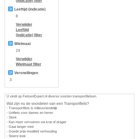
(indicatie)
filter
Leeftijd (indicatie)
8
Verwijder
Leeftijd
(indicatie)
filter
Wielmaat
24
Verwijder
Wielmaat
filter
Versnellingen
3
U vindt op FietsenExpert.nl diverse soorten transportfietsen.
Wat zijn nu de voordelen van een Transportfiets?
- Transportfiets is milieuvriendelijk
- Unifiets voor dames en heren
- Sterk
- Kan meer vervoeren via krat of drager
- Gaat langer mee
- Goede prijs-kwaliteit verhouding
- Stoere look