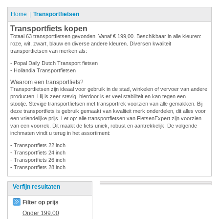
Home
Transportfietsen
Transportfiets kopen
Totaal 63 transportfietsen gevonden. Vanaf € 199,00. Beschikbaar in alle kleuren:
roze, wit, zwart, blauw en diverse andere kleuren. Diversen kwaliteit
transportfietsen van merken als:
- Popal Daily Dutch Transport fietsen
- Hollandia Transportfietsen
Waarom een transportfiets?
Transportfietsen zijn ideaal voor gebruik in de stad, winkelen of vervoer van andere
producten. Hij is zeer stevig, hierdoor is er veel stabiliteit en kan tegen een
stootje. Stevige transportfietsen met transportrek voorzien van alle gemakken. Bij
deze transportfiets is gebruik gemaakt van kwaliteit merk onderdelen, dit alles voor
een vriendelijke prijs. Let op: alle transportfietsen van FietsenExpert zijn voorzien
van een voorrek. Dit maakt de fiets uniek, robust en aantrekkelijk. De volgende
inchmaten vindt u terug in het assortiment:
- Transportfiets 22 inch
- Transportfiets 24 inch
- Transportfiets 26 inch
- Transportfiets 28 inch
Verfijn resultaten
Filter op prijs
Onder
199,00