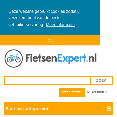
Deze website gebruikt cookies zodat u
verzekerd bent van de beste
gebruikerservaring:
Meer informatie
OK
WINKELWAGEN
(0)
product(en)
Fietsen categorieën