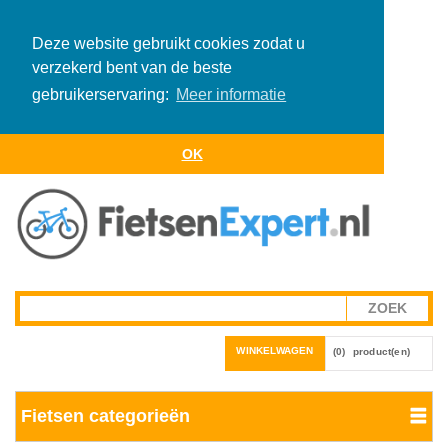
Deze website gebruikt cookies zodat u
verzekerd bent van de beste
gebruikerservaring:
Meer informatie
OK
WINKELWAGEN
(0)
product(en)
Fietsen categorieën