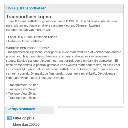
Home
Transportfietsen
Transportfiets kopen
Totaal 63 transportfietsen gevonden. Vanaf € 199,00. Beschikbaar in alle kleuren:
roze, wit, zwart, blauw en diverse andere kleuren. Diversen kwaliteit
transportfietsen van merken als:
- Popal Daily Dutch Transport fietsen
- Hollandia Transportfietsen
Waarom een transportfiets?
Transportfietsen zijn ideaal voor gebruik in de stad, winkelen of vervoer van andere
producten. Hij is zeer stevig, hierdoor is er veel stabiliteit en kan tegen een
stootje. Stevige transportfietsen met transportrek voorzien van alle gemakken. Bij
deze transportfiets is gebruik gemaakt van kwaliteit merk onderdelen, dit alles voor
een vriendelijke prijs. Let op: alle transportfietsen van FietsenExpert zijn voorzien
van een voorrek. Dit maakt de fiets uniek, robust en aantrekkelijk. De volgende
inchmaten vindt u terug in het assortiment:
- Transportfiets 22 inch
- Transportfiets 24 inch
- Transportfiets 26 inch
- Transportfiets 28 inch
Verfijn resultaten
Filter op prijs
Meer dan
250,00