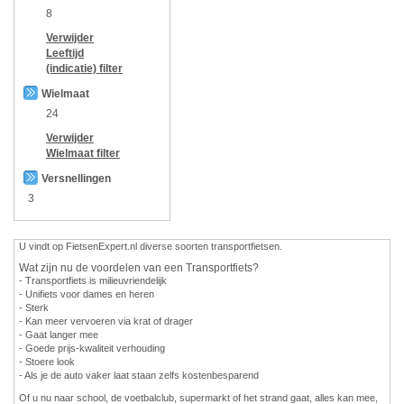
8
Verwijder
Leeftijd
(indicatie)
filter
Wielmaat
24
Verwijder
Wielmaat
filter
Versnellingen
3
U vindt op FietsenExpert.nl diverse soorten transportfietsen.
Wat zijn nu de voordelen van een Transportfiets?
- Transportfiets is milieuvriendelijk
- Unifiets voor dames en heren
- Sterk
- Kan meer vervoeren via krat of drager
- Gaat langer mee
- Goede prijs-kwaliteit verhouding
- Stoere look
- Als je de auto vaker laat staan zelfs kostenbesparend
Of u nu naar school, de voetbalclub, supermarkt of het strand gaat, alles kan mee,