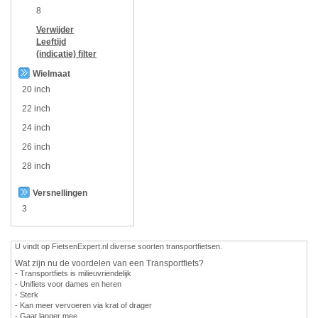
8
Verwijder
Leeftijd
(indicatie)
filter
Wielmaat
20 inch
22 inch
24 inch
26 inch
28 inch
Versnellingen
3
U vindt op FietsenExpert.nl diverse soorten transportfietsen.
Wat zijn nu de voordelen van een Transportfiets?
- Transportfiets is milieuvriendelijk
- Unifiets voor dames en heren
- Sterk
- Kan meer vervoeren via krat of drager
- Gaat langer mee