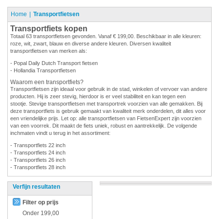
Home
Transportfietsen
Transportfiets kopen
Totaal 63 transportfietsen gevonden. Vanaf € 199,00. Beschikbaar in alle kleuren:
roze, wit, zwart, blauw en diverse andere kleuren. Diversen kwaliteit
transportfietsen van merken als:
- Popal Daily Dutch Transport fietsen
- Hollandia Transportfietsen
Waarom een transportfiets?
Transportfietsen zijn ideaal voor gebruik in de stad, winkelen of vervoer van andere
producten. Hij is zeer stevig, hierdoor is er veel stabiliteit en kan tegen een
stootje. Stevige transportfietsen met transportrek voorzien van alle gemakken. Bij
deze transportfiets is gebruik gemaakt van kwaliteit merk onderdelen, dit alles voor
een vriendelijke prijs. Let op: alle transportfietsen van FietsenExpert zijn voorzien
van een voorrek. Dit maakt de fiets uniek, robust en aantrekkelijk. De volgende
inchmaten vindt u terug in het assortiment:
- Transportfiets 22 inch
- Transportfiets 24 inch
- Transportfiets 26 inch
- Transportfiets 28 inch
Verfijn resultaten
Filter op prijs
Onder
199,00