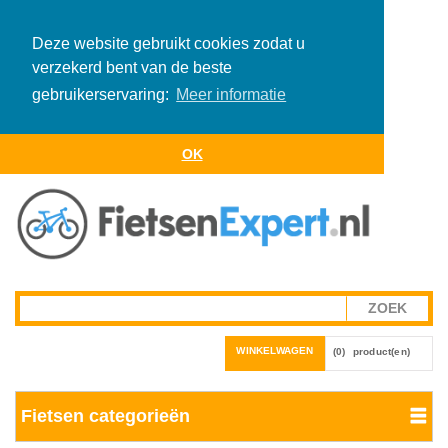
Deze website gebruikt cookies zodat u
verzekerd bent van de beste
gebruikerservaring:
Meer informatie
OK
WINKELWAGEN
(0)
product(en)
Fietsen categorieën