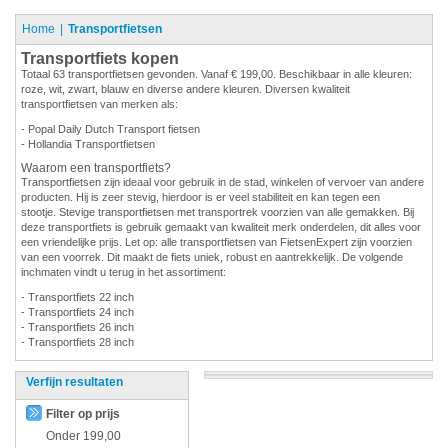
Home
Transportfietsen
Transportfiets kopen
Totaal 63 transportfietsen gevonden. Vanaf € 199,00. Beschikbaar in alle kleuren:
roze, wit, zwart, blauw en diverse andere kleuren. Diversen kwaliteit
transportfietsen van merken als:
- Popal Daily Dutch Transport fietsen
- Hollandia Transportfietsen
Waarom een transportfiets?
Transportfietsen zijn ideaal voor gebruik in de stad, winkelen of vervoer van andere
producten. Hij is zeer stevig, hierdoor is er veel stabiliteit en kan tegen een
stootje. Stevige transportfietsen met transportrek voorzien van alle gemakken. Bij
deze transportfiets is gebruik gemaakt van kwaliteit merk onderdelen, dit alles voor
een vriendelijke prijs. Let op: alle transportfietsen van FietsenExpert zijn voorzien
van een voorrek. Dit maakt de fiets uniek, robust en aantrekkelijk. De volgende
inchmaten vindt u terug in het assortiment:
- Transportfiets 22 inch
- Transportfiets 24 inch
- Transportfiets 26 inch
- Transportfiets 28 inch
Verfijn resultaten
Filter op prijs
Onder
199,00