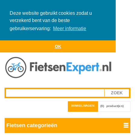
Deze website gebruikt cookies zodat u
verzekerd bent van de beste
gebruikerservaring:
Meer informatie
OK
WINKELWAGEN
(0)
product(en)
Fietsen categorieën