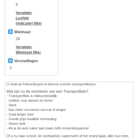
8
Verwijder
Leeftijd
(indicatie)
filter
Wielmaat
28
Verwijder
Wielmaat
filter
Versnellingen
3
U vindt op FietsenExpert.nl diverse soorten transportfietsen.
Wat zijn nu de voordelen van een Transportfiets?
- Transportfiets is milieuvriendelijk
- Unifiets voor dames en heren
- Sterk
- Kan meer vervoeren via krat of drager
- Gaat langer mee
- Goede prijs-kwaliteit verhouding
- Stoere look
- Als je de auto vaker laat staan zelfs kostenbesparend
Of u nu naar school, de voetbalclub, supermarkt of het strand gaat, alles kan mee,