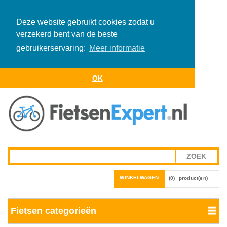
Deze website gebruikt cookies zodat u
verzekerd bent van de beste
gebruikerservaring:
Meer informatie
OK
WINKELWAGEN
(0)
product(en)
Fietsen categorieën