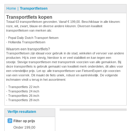
Home
Transportfietsen
Transportfiets kopen
Totaal 63 transportfietsen gevonden. Vanaf € 199,00. Beschikbaar in alle kleuren:
roze, wit, zwart, blauw en diverse andere kleuren. Diversen kwaliteit
transportfietsen van merken als:
- Popal Daily Dutch Transport fietsen
- Hollandia Transportfietsen
Waarom een transportfiets?
Transportfietsen zijn ideaal voor gebruik in de stad, winkelen of vervoer van andere
producten. Hij is zeer stevig, hierdoor is er veel stabiliteit en kan tegen een
stootje. Stevige transportfietsen met transportrek voorzien van alle gemakken. Bij
deze transportfiets is gebruik gemaakt van kwaliteit merk onderdelen, dit alles voor
een vriendelijke prijs. Let op: alle transportfietsen van FietsenExpert zijn voorzien
van een voorrek. Dit maakt de fiets uniek, robust en aantrekkelijk. De volgende
inchmaten vindt u terug in het assortiment:
- Transportfiets 22 inch
- Transportfiets 24 inch
- Transportfiets 26 inch
- Transportfiets 28 inch
Verfijn resultaten
Filter op prijs
Onder
199,00