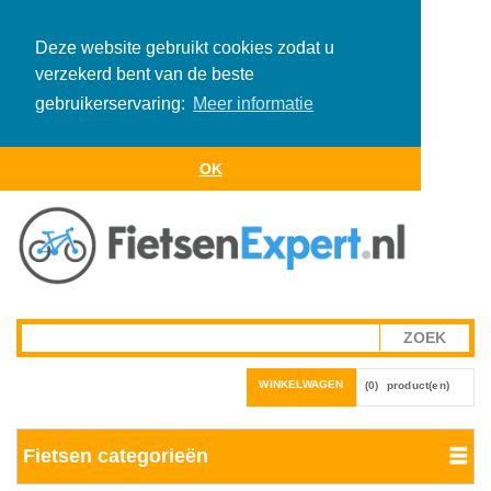
Deze website gebruikt cookies zodat u
verzekerd bent van de beste
gebruikerservaring:
Meer informatie
OK
WINKELWAGEN
(0)
product(en)
Fietsen categorieën