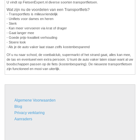
U vindt op FietsenExpert.nl diverse soorten transportfietsen.
Wat zijn nu de voordelen van een Transportfiets?
- Transportfiets is milieuvriendelijk
- Unifiets voor dames en heren
- Sterk
- Kan meer vervoeren via krat of drager
- Gaat langer mee
- Goede prijs-kwaliteit verhouding
- Stoere look
- Als je de auto vaker laat staan zelfs kostenbesparend
Of u nu naar school, de voetbalclub, supermarkt of het strand gaat, alles kan mee,
de tas en eventueel een extra persoon. U kunt de auto vaker laten staan want al uw
boodschappen passen op de fiets (kostenbesparing). De nieuwste transportfietsen
zijn functioneel en mooi van uiterlijk.
Algemene Voorwaarden
Blog
Privacy verklaring
Aanraders