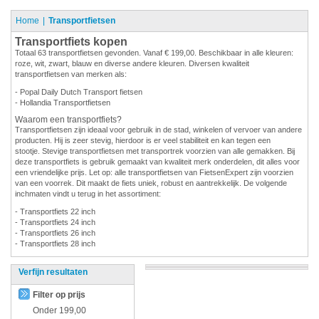
Home
Transportfietsen
Transportfiets kopen
Totaal 63 transportfietsen gevonden. Vanaf € 199,00. Beschikbaar in alle kleuren:
roze, wit, zwart, blauw en diverse andere kleuren. Diversen kwaliteit
transportfietsen van merken als:
- Popal Daily Dutch Transport fietsen
- Hollandia Transportfietsen
Waarom een transportfiets?
Transportfietsen zijn ideaal voor gebruik in de stad, winkelen of vervoer van andere
producten. Hij is zeer stevig, hierdoor is er veel stabiliteit en kan tegen een
stootje. Stevige transportfietsen met transportrek voorzien van alle gemakken. Bij
deze transportfiets is gebruik gemaakt van kwaliteit merk onderdelen, dit alles voor
een vriendelijke prijs. Let op: alle transportfietsen van FietsenExpert zijn voorzien
van een voorrek. Dit maakt de fiets uniek, robust en aantrekkelijk. De volgende
inchmaten vindt u terug in het assortiment:
- Transportfiets 22 inch
- Transportfiets 24 inch
- Transportfiets 26 inch
- Transportfiets 28 inch
Verfijn resultaten
Filter op prijs
Onder
199,00