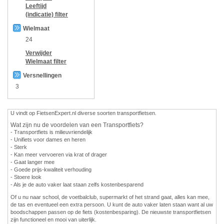
Leeftijd
(indicatie)
filter
Wielmaat
24
Verwijder
Wielmaat
filter
Versnellingen
3
U vindt op FietsenExpert.nl diverse soorten transportfietsen.
Wat zijn nu de voordelen van een Transportfiets?
- Transportfiets is milieuvriendelijk
- Unifiets voor dames en heren
- Sterk
- Kan meer vervoeren via krat of drager
- Gaat langer mee
- Goede prijs-kwaliteit verhouding
- Stoere look
- Als je de auto vaker laat staan zelfs kostenbesparend
Of u nu naar school, de voetbalclub, supermarkt of het strand gaat, alles kan mee,
de tas en eventueel een extra persoon. U kunt de auto vaker laten staan want al uw
boodschappen passen op de fiets (kostenbesparing). De nieuwste transportfietsen
zijn functioneel en mooi van uiterlijk.