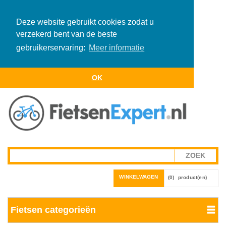
Deze website gebruikt cookies zodat u
verzekerd bent van de beste
gebruikerservaring:
Meer informatie
OK
WINKELWAGEN
(0)
product(en)
Fietsen categorieën