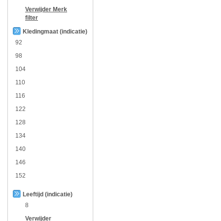
Verwijder
Merk
filter
Kledingmaat (indicatie)
92
98
104
110
116
122
128
134
140
146
152
Leeftijd (indicatie)
8
Verwijder