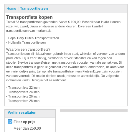
Home
Transportfietsen
Transportfiets kopen
Totaal 63 transportfietsen gevonden. Vanaf € 199,00. Beschikbaar in alle kleuren:
roze, wit, zwart, blauw en diverse andere kleuren. Diversen kwaliteit
transportfietsen van merken als:
- Popal Daily Dutch Transport fietsen
- Hollandia Transportfietsen
Waarom een transportfiets?
Transportfietsen zijn ideaal voor gebruik in de stad, winkelen of vervoer van andere
producten. Hij is zeer stevig, hierdoor is er veel stabiliteit en kan tegen een
stootje. Stevige transportfietsen met transportrek voorzien van alle gemakken. Bij
deze transportfiets is gebruik gemaakt van kwaliteit merk onderdelen, dit alles voor
een vriendelijke prijs. Let op: alle transportfietsen van FietsenExpert zijn voorzien
van een voorrek. Dit maakt de fiets uniek, robust en aantrekkelijk. De volgende
inchmaten vindt u terug in het assortiment:
- Transportfiets 22 inch
- Transportfiets 24 inch
- Transportfiets 26 inch
- Transportfiets 28 inch
Verfijn resultaten
Filter op prijs
Meer dan
250,00