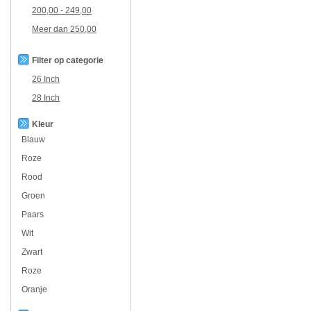
200,00
-
249,00
Meer dan
250,00
Filter op categorie
26 Inch
28 Inch
Kleur
Blauw
Roze
Rood
Groen
Paars
Wit
Zwart
Roze
Oranje