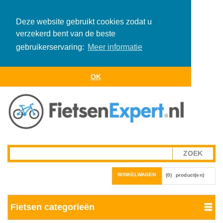
Deze website gebruikt cookies zodat u
verzekerd bent van de beste
gebruikerservaring:
Meer informatie
OK
WINKELWAGEN
(0)
product(en)
Fietsen categorieën