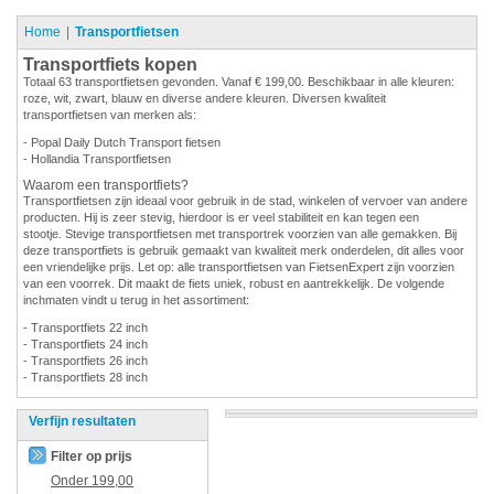
Home
Transportfietsen
Transportfiets kopen
Totaal 63 transportfietsen gevonden. Vanaf € 199,00. Beschikbaar in alle kleuren:
roze, wit, zwart, blauw en diverse andere kleuren. Diversen kwaliteit
transportfietsen van merken als:
- Popal Daily Dutch Transport fietsen
- Hollandia Transportfietsen
Waarom een transportfiets?
Transportfietsen zijn ideaal voor gebruik in de stad, winkelen of vervoer van andere
producten. Hij is zeer stevig, hierdoor is er veel stabiliteit en kan tegen een
stootje. Stevige transportfietsen met transportrek voorzien van alle gemakken. Bij
deze transportfiets is gebruik gemaakt van kwaliteit merk onderdelen, dit alles voor
een vriendelijke prijs. Let op: alle transportfietsen van FietsenExpert zijn voorzien
van een voorrek. Dit maakt de fiets uniek, robust en aantrekkelijk. De volgende
inchmaten vindt u terug in het assortiment:
- Transportfiets 22 inch
- Transportfiets 24 inch
- Transportfiets 26 inch
- Transportfiets 28 inch
Verfijn resultaten
Filter op prijs
Onder
199,00