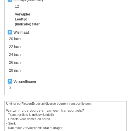
12
Verwijder
Leeftijd
(indicatie)
filter
Wielmaat
20 inch
22 inch
24 inch
26 inch
28 inch
Versnellingen
3
U vindt op FietsenExpert.nl diverse soorten transportfietsen.
Wat zijn nu de voordelen van een Transportfiets?
- Transportfiets is milieuvriendelijk
- Unifiets voor dames en heren
- Sterk
- Kan meer vervoeren via krat of drager