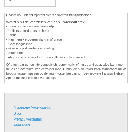
U vindt op FietsenExpert.nl diverse soorten transportfietsen.
Wat zijn nu de voordelen van een Transportfiets?
- Transportfiets is milieuvriendelijk
- Unifiets voor dames en heren
- Sterk
- Kan meer vervoeren via krat of drager
- Gaat langer mee
- Goede prijs-kwaliteit verhouding
- Stoere look
- Als je de auto vaker laat staan zelfs kostenbesparend
Of u nu naar school, de voetbalclub, supermarkt of het strand gaat, alles kan mee,
de tas en eventueel een extra persoon. U kunt de auto vaker laten staan want al uw
boodschappen passen op de fiets (kostenbesparing). De nieuwste transportfietsen
zijn functioneel en mooi van uiterlijk.
Algemene Voorwaarden
Blog
Privacy verklaring
Aanraders