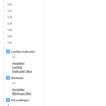
116
122
128
134
140
146
152
Leeftijd (indicatie)
12
Verwijder
Leeftijd
(indicatie)
filter
Wielmaat
20
Verwijder
Wielmaat
filter
Versnellingen
3