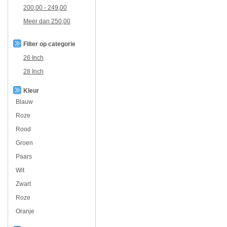
200,00
-
249,00
Meer dan
250,00
Filter op categorie
26 Inch
28 Inch
Kleur
Blauw
Roze
Rood
Groen
Paars
Wit
Zwart
Roze
Oranje