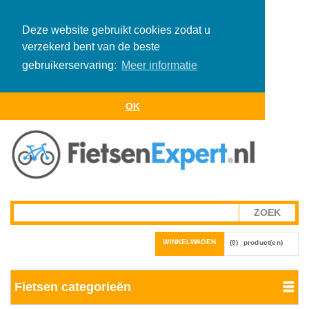
Deze website gebruikt cookies zodat u
verzekerd bent van de beste
gebruikerservaring:
Meer informatie
OK
WINKELWAGEN
(0)
product(en)
Fietsen categorieën