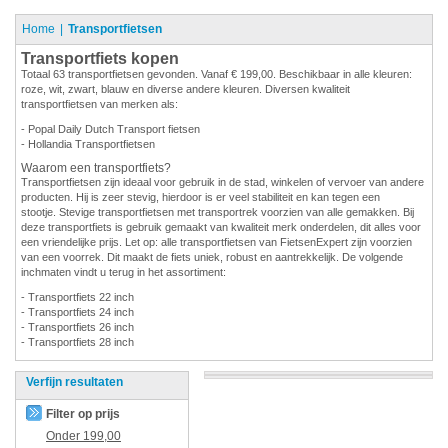
Home
Transportfietsen
Transportfiets kopen
Totaal 63 transportfietsen gevonden. Vanaf € 199,00. Beschikbaar in alle kleuren:
roze, wit, zwart, blauw en diverse andere kleuren. Diversen kwaliteit
transportfietsen van merken als:
- Popal Daily Dutch Transport fietsen
- Hollandia Transportfietsen
Waarom een transportfiets?
Transportfietsen zijn ideaal voor gebruik in de stad, winkelen of vervoer van andere
producten. Hij is zeer stevig, hierdoor is er veel stabiliteit en kan tegen een
stootje. Stevige transportfietsen met transportrek voorzien van alle gemakken. Bij
deze transportfiets is gebruik gemaakt van kwaliteit merk onderdelen, dit alles voor
een vriendelijke prijs. Let op: alle transportfietsen van FietsenExpert zijn voorzien
van een voorrek. Dit maakt de fiets uniek, robust en aantrekkelijk. De volgende
inchmaten vindt u terug in het assortiment:
- Transportfiets 22 inch
- Transportfiets 24 inch
- Transportfiets 26 inch
- Transportfiets 28 inch
Verfijn resultaten
Filter op prijs
Onder
199,00