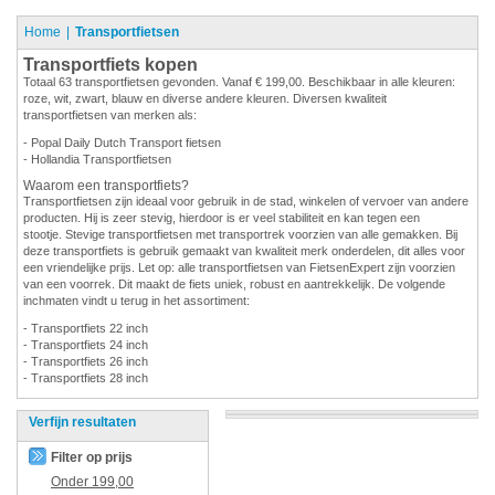
Home
Transportfietsen
Transportfiets kopen
Totaal 63 transportfietsen gevonden. Vanaf € 199,00. Beschikbaar in alle kleuren:
roze, wit, zwart, blauw en diverse andere kleuren. Diversen kwaliteit
transportfietsen van merken als:
- Popal Daily Dutch Transport fietsen
- Hollandia Transportfietsen
Waarom een transportfiets?
Transportfietsen zijn ideaal voor gebruik in de stad, winkelen of vervoer van andere
producten. Hij is zeer stevig, hierdoor is er veel stabiliteit en kan tegen een
stootje. Stevige transportfietsen met transportrek voorzien van alle gemakken. Bij
deze transportfiets is gebruik gemaakt van kwaliteit merk onderdelen, dit alles voor
een vriendelijke prijs. Let op: alle transportfietsen van FietsenExpert zijn voorzien
van een voorrek. Dit maakt de fiets uniek, robust en aantrekkelijk. De volgende
inchmaten vindt u terug in het assortiment:
- Transportfiets 22 inch
- Transportfiets 24 inch
- Transportfiets 26 inch
- Transportfiets 28 inch
Verfijn resultaten
Filter op prijs
Onder
199,00