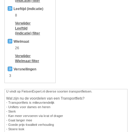
(indicatie)
filter
Leeftijd (indicatie)
8
Verwijder
Leeftijd
(indicatie)
filter
Wielmaat
26
Verwijder
Wielmaat
filter
Versnellingen
3
U vindt op FietsenExpert.nl diverse soorten transportfietsen.
Wat zijn nu de voordelen van een Transportfiets?
- Transportfiets is milieuvriendelijk
- Unifiets voor dames en heren
- Sterk
- Kan meer vervoeren via krat of drager
- Gaat langer mee
- Goede prijs-kwaliteit verhouding
- Stoere look