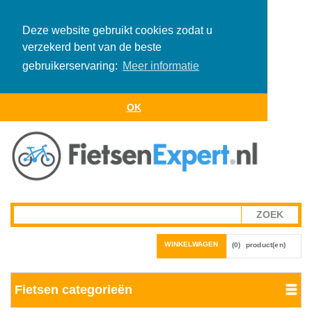
Deze website gebruikt cookies zodat u
verzekerd bent van de beste
gebruikerservaring:
Meer informatie
OK
WINKELWAGEN
(0)
product(en)
Fietsen categorieën