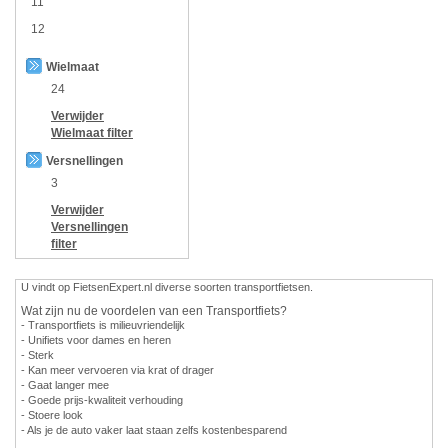
11
12
Wielmaat
24
Verwijder
Wielmaat
filter
Versnellingen
3
Verwijder
Versnellingen
filter
U vindt op FietsenExpert.nl diverse soorten transportfietsen.
Wat zijn nu de voordelen van een Transportfiets?
- Transportfiets is milieuvriendelijk
- Unifiets voor dames en heren
- Sterk
- Kan meer vervoeren via krat of drager
- Gaat langer mee
- Goede prijs-kwaliteit verhouding
- Stoere look
- Als je de auto vaker laat staan zelfs kostenbesparend