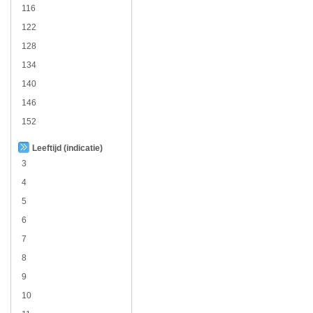
116
122
128
134
140
146
152
Leeftijd (indicatie)
3
4
5
6
7
8
9
10