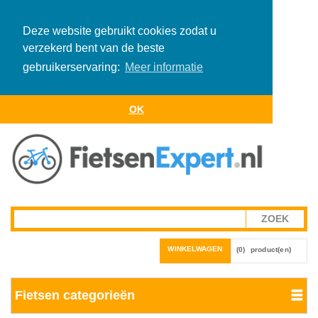
Deze website gebruikt cookies zodat u
verzekerd bent van de beste
gebruikerservaring:
Meer informatie
OK
WINKELWAGEN
(0)
product(en)
Fietsen categorieën