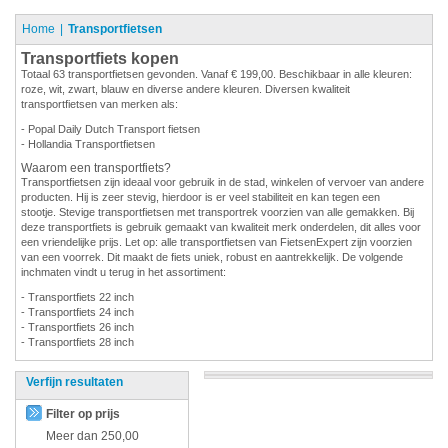
Home
Transportfietsen
Transportfiets kopen
Totaal 63 transportfietsen gevonden. Vanaf € 199,00. Beschikbaar in alle kleuren:
roze, wit, zwart, blauw en diverse andere kleuren. Diversen kwaliteit
transportfietsen van merken als:
- Popal Daily Dutch Transport fietsen
- Hollandia Transportfietsen
Waarom een transportfiets?
Transportfietsen zijn ideaal voor gebruik in de stad, winkelen of vervoer van andere
producten. Hij is zeer stevig, hierdoor is er veel stabiliteit en kan tegen een
stootje. Stevige transportfietsen met transportrek voorzien van alle gemakken. Bij
deze transportfiets is gebruik gemaakt van kwaliteit merk onderdelen, dit alles voor
een vriendelijke prijs. Let op: alle transportfietsen van FietsenExpert zijn voorzien
van een voorrek. Dit maakt de fiets uniek, robust en aantrekkelijk. De volgende
inchmaten vindt u terug in het assortiment:
- Transportfiets 22 inch
- Transportfiets 24 inch
- Transportfiets 26 inch
- Transportfiets 28 inch
Verfijn resultaten
Filter op prijs
Meer dan
250,00