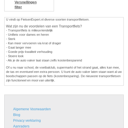
Versnellingen
filter
U vindt op FietsenExpert.nl diverse soorten transportfietsen.
Wat zijn nu de voordelen van een Transportfiets?
- Transportfiets is milieuvriendelijk
- Unifiets voor dames en heren
- Sterk
- Kan meer vervoeren via krat of drager
- Gaat langer mee
- Goede prijs-kwaliteit verhouding
- Stoere look
- Als je de auto vaker laat staan zelfs kostenbesparend
Of u nu naar school, de voetbalclub, supermarkt of het strand gaat, alles kan mee,
de tas en eventueel een extra persoon. U kunt de auto vaker laten staan want al uw
boodschappen passen op de fiets (kostenbesparing). De nieuwste transportfietsen
zijn functioneel en mooi van uiterlijk.
Algemene Voorwaarden
Blog
Privacy verklaring
Aanraders