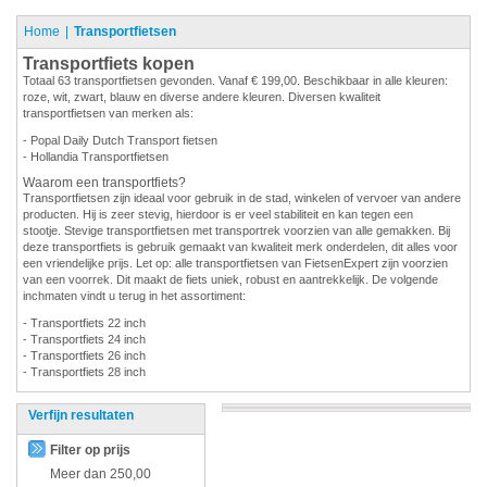
Home
Transportfietsen
Transportfiets kopen
Totaal 63 transportfietsen gevonden. Vanaf € 199,00. Beschikbaar in alle kleuren:
roze, wit, zwart, blauw en diverse andere kleuren. Diversen kwaliteit
transportfietsen van merken als:
- Popal Daily Dutch Transport fietsen
- Hollandia Transportfietsen
Waarom een transportfiets?
Transportfietsen zijn ideaal voor gebruik in de stad, winkelen of vervoer van andere
producten. Hij is zeer stevig, hierdoor is er veel stabiliteit en kan tegen een
stootje. Stevige transportfietsen met transportrek voorzien van alle gemakken. Bij
deze transportfiets is gebruik gemaakt van kwaliteit merk onderdelen, dit alles voor
een vriendelijke prijs. Let op: alle transportfietsen van FietsenExpert zijn voorzien
van een voorrek. Dit maakt de fiets uniek, robust en aantrekkelijk. De volgende
inchmaten vindt u terug in het assortiment:
- Transportfiets 22 inch
- Transportfiets 24 inch
- Transportfiets 26 inch
- Transportfiets 28 inch
Verfijn resultaten
Filter op prijs
Meer dan
250,00