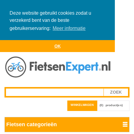
Deze website gebruikt cookies zodat u
verzekerd bent van de beste
gebruikerservaring:
Meer informatie
OK
WINKELWAGEN
(0)
product(en)
Fietsen categorieën