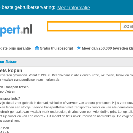
 beste gebruikerservaring:
Meer informatie
gste prijs garantie
Gratis thuisbezorgd
Meer dan 250.000 tevreden kl
ortfietsen
iets kopen
rtfietsen gevonden. Vanaf € 199,00. Beschikbaar in alle kleuren: roze, wit, zwart, blauw en d
 kwaliteit transportfietsen van merken als:
ch Transport fietsen
portfietsen
nsportfiets?
zijn ideaal voor gebruik in de stad, winkelen of vervoer van andere producten. Hij is zeer stevi
en kan tegen een stootje. Stevige transportfietsen met transportrek voorzien van alle gemakken.
gebruik gemaakt van kwaliteit merk onderdelen, dit alles voor een vriendelijke prijs. Let op: all
 zijn voorzien van een voorrek. Dit maakt de fiets uniek, robust en aantrekkelijk. De volge
et assortiment:
22 inch
24 inch