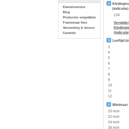
Kledingm
Klantenservice
(indicatie)
Blog
134
Producten vergelijken
Framemaat fiets
Verwijder
Kledingm
Verzending & retours
(indicatie
Garantie
Leeftijd (i
3
4
5
6
7
8
9
10
11
12
Wielmaat
20 inch
22 inch
24 inch
26 inch