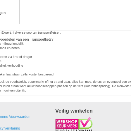
ngen
nExpert.nl diverse soorten transportfietsen.
voordelen van een Transportfiets?
s milieuvriendelijk
dames en heren
eren via krat of drager
e
liteit verhouding
vaker laat staan zelfs kostenbesparend
ol, de voetbalclub, supermarkt of het strand gaat, alles kan mee, de tas en eventueel een e
er laten staan want al uw boodschappen passen op de fiets (kostenbesparing). De nieuwste t
n mooi van uiterlijk.
Veilig winkelen
mene Voorwaarden
cy verklaring