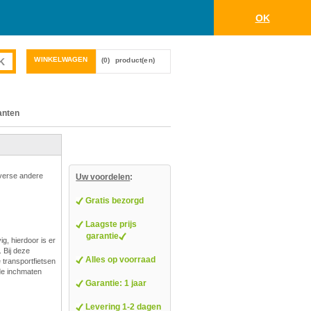
OK
WINKELWAGEN
(0)
product(en)
anten
iverse andere
Uw voordelen
:
Gratis bezorgd
Laagste prijs
garantie
g, hierdoor is er
 Bij deze
Alles op voorraad
e transportfietsen
nde inchmaten
Garantie: 1 jaar
Levering 1-2 dagen