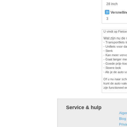
28 inch
Versnelli
3
U vindt op Fietse
Wat zijn nu de 
- Transportfiets i
- Unifiets voor 
- Sterk
- Kan meer vervo
- Gaat langer me
- Goede prijs-kwa
- Stoere look
- Als je de auto 
Of u nu naar scho
kunt de auto vak
zijn functioneel e
Service & hulp
Alge
Blog
Priva