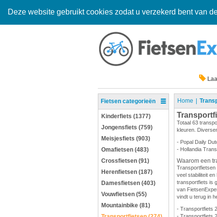
Deze website gebruikt cookies zodat u verzekerd bent van de
Laa
Home
Transp
Fietsen categorieën
Transportf
Kinderfiets (1377)
Totaal 63 transpo
Jongensfiets (759)
kleuren. Diversen
Meisjesfiets (903)
- Popal Daily Dut
Omafietsen (483)
- Hollandia Trans
Crossfietsen (91)
Waarom een tra
Transportfietsen 
Herenfietsen (187)
veel stabiliteit 
transportfiets is 
Damesfietsen (403)
van FietsenExpert
Vouwfietsen (55)
vindt u terug in h
Mountainbike (81)
- Transportfiets 
Transportfietsen (274)
- Transportfiets 