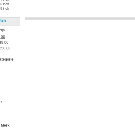
26 inch
28 inch
aten
rijs
,00
49,00
250,00
categorie
er
r
Merk