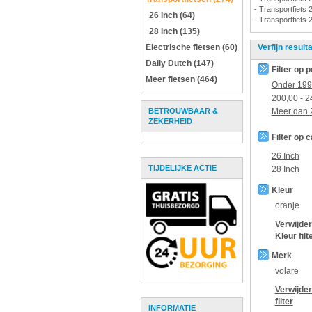
- Transportfiets 
26 Inch (64)
- Transportfiets 
28 Inch (135)
Electrische fietsen (60)
Verfijn result
Daily Dutch (147)
Filter op p
Meer fietsen (464)
Onder
199
200,00
-
2
BETROUWBAAR &
Meer dan
ZEKERHEID
Filter op 
26 Inch
TIJDELIJKE ACTIE
28 Inch
Kleur
oranje
Verwijder
Kleur
filt
Merk
volare
Verwijde
filter
INFORMATIE