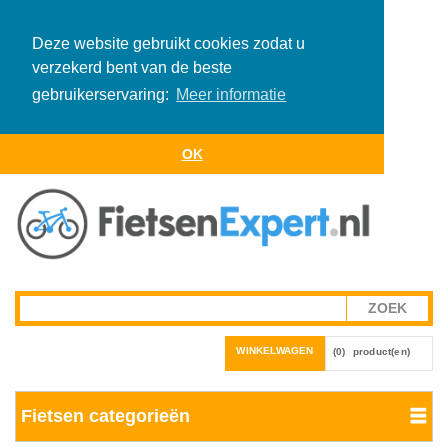
Deze website gebruikt cookies zodat u
verzekerd bent van de beste
gebruikerservaring:
Meer informatie
OK
WINKELWAGEN
(0)
product(en)
Fietsen categorieën