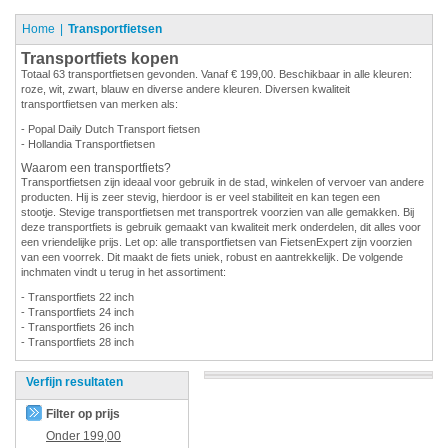
Home
Transportfietsen
Transportfiets kopen
Totaal 63 transportfietsen gevonden. Vanaf € 199,00. Beschikbaar in alle kleuren:
roze, wit, zwart, blauw en diverse andere kleuren. Diversen kwaliteit
transportfietsen van merken als:
- Popal Daily Dutch Transport fietsen
- Hollandia Transportfietsen
Waarom een transportfiets?
Transportfietsen zijn ideaal voor gebruik in de stad, winkelen of vervoer van andere
producten. Hij is zeer stevig, hierdoor is er veel stabiliteit en kan tegen een
stootje. Stevige transportfietsen met transportrek voorzien van alle gemakken. Bij
deze transportfiets is gebruik gemaakt van kwaliteit merk onderdelen, dit alles voor
een vriendelijke prijs. Let op: alle transportfietsen van FietsenExpert zijn voorzien
van een voorrek. Dit maakt de fiets uniek, robust en aantrekkelijk. De volgende
inchmaten vindt u terug in het assortiment:
- Transportfiets 22 inch
- Transportfiets 24 inch
- Transportfiets 26 inch
- Transportfiets 28 inch
Verfijn resultaten
Filter op prijs
Onder
199,00