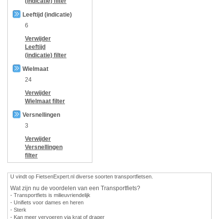
(indicatie)
filter
Leeftijd (indicatie)
6
Verwijder
Leeftijd
(indicatie)
filter
Wielmaat
24
Verwijder
Wielmaat
filter
Versnellingen
3
Verwijder
Versnellingen
filter
U vindt op FietsenExpert.nl diverse soorten transportfietsen.
Wat zijn nu de voordelen van een Transportfiets?
- Transportfiets is milieuvriendelijk
- Unifiets voor dames en heren
- Sterk
- Kan meer vervoeren via krat of drager