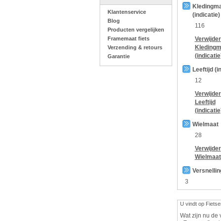
Kledingm
Klantenservice
(indicatie)
Blog
116
Producten vergelijken
Framemaat fiets
Verwijder
Kledingm
Verzending & retours
(indicatie
Garantie
Leeftijd (i
12
Verwijder
Leeftijd
(indicatie
Wielmaat
28
Verwijder
Wielmaat
Versnelli
3
U vindt op Fietse
Wat zijn nu de 