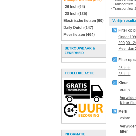
- Transportfiets 
26 Inch (64)
- Transportfiets 
28 Inch (135)
Electrische fietsen (60)
Verfijn result
Daily Dutch (147)
Filter op p
Meer fietsen (464)
Onder
199
200,00
-
2
BETROUWBAAR &
Meer dan
ZEKERHEID
Filter op 
26 Inch
TIJDELIJKE ACTIE
28 Inch
Kleur
oranje
Verwijder
Kleur
filt
Merk
volare
Verwijde
filter
INFORMATIE