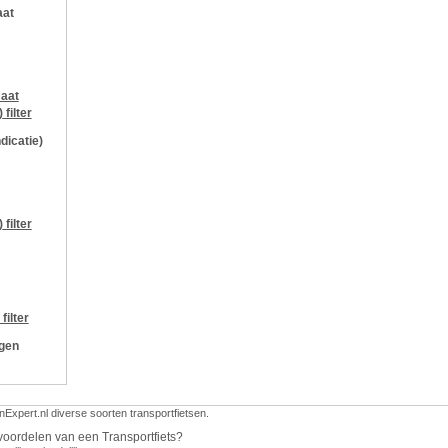
aat
aat
)
filter
ndicatie)
)
filter
filter
ngen
nExpert.nl diverse soorten transportfietsen.
voordelen van een Transportfiets?