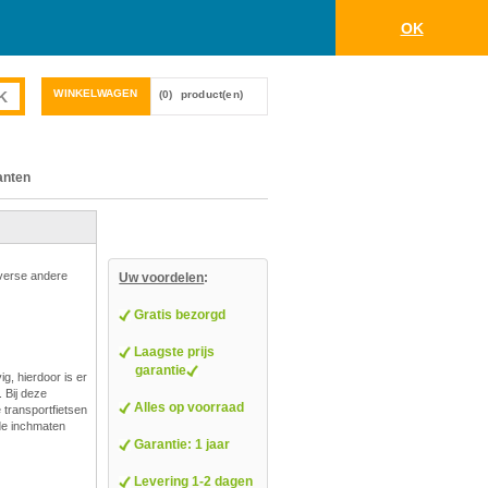
OK
WINKELWAGEN
(0)
product(en)
anten
iverse andere
Uw voordelen
:
Gratis bezorgd
Laagste prijs
garantie
g, hierdoor is er
 Bij deze
Alles op voorraad
e transportfietsen
nde inchmaten
Garantie: 1 jaar
Levering 1-2 dagen