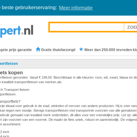
 beste gebruikerservaring:
Meer informatie
gste prijs garantie
Gratis thuisbezorgd
Meer dan 250.000 tevreden kl
ortfietsen
iets kopen
rtfietsen gevonden. Vanaf € 199,00. Beschikbaar in alle kleuren: roze, wit, zwart, blauw en d
 kwaliteit transportfietsen van merken als:
ch Transport fietsen
portfietsen
nsportfiets?
zijn ideaal voor gebruik in de stad, winkelen of vervoer van andere producten. Hij is zeer stevi
en kan tegen een stootje. Stevige transportfietsen met transportrek voorzien van alle gemakken.
gebruik gemaakt van kwaliteit merk onderdelen, dit alles voor een vriendelijke prijs. Let op: all
 zijn voorzien van een voorrek. Dit maakt de fiets uniek, robust en aantrekkelijk. De volge
et assortiment:
22 inch
24 inch