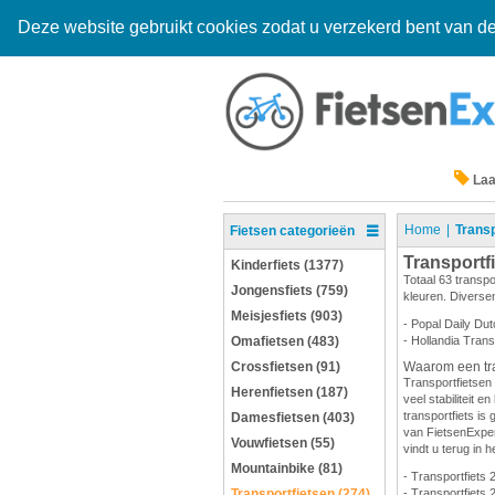
Deze website gebruikt cookies zodat u verzekerd bent van de
Laa
Home
Transp
Fietsen categorieën
Transportf
Kinderfiets (1377)
Totaal 63 transpo
Jongensfiets (759)
kleuren. Diversen
Meisjesfiets (903)
- Popal Daily Dut
Omafietsen (483)
- Hollandia Trans
Crossfietsen (91)
Waarom een tra
Transportfietsen 
Herenfietsen (187)
veel stabiliteit 
transportfiets is 
Damesfietsen (403)
van FietsenExpert
Vouwfietsen (55)
vindt u terug in h
Mountainbike (81)
- Transportfiets 
Transportfietsen (274)
- Transportfiets 