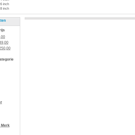
26 inch
28 inch
aten
rijs
,00
49,00
250,00
categorie
er
r
Merk