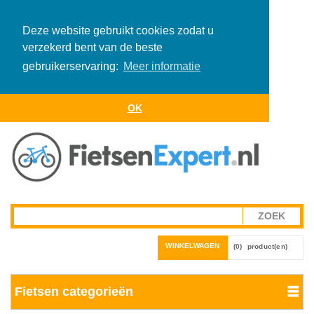
Deze website gebruikt cookies zodat u
verzekerd bent van de beste
gebruikerservaring:
Meer informatie
OK
WINKELWAGEN
(0)
product(en)
Fietsen categorieën