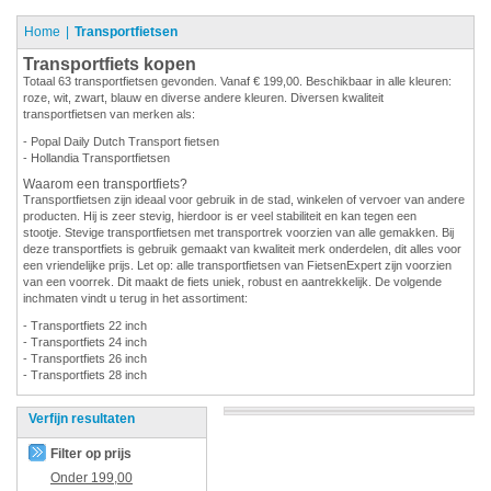
Home
Transportfietsen
Transportfiets kopen
Totaal 63 transportfietsen gevonden. Vanaf € 199,00. Beschikbaar in alle kleuren:
roze, wit, zwart, blauw en diverse andere kleuren. Diversen kwaliteit
transportfietsen van merken als:
- Popal Daily Dutch Transport fietsen
- Hollandia Transportfietsen
Waarom een transportfiets?
Transportfietsen zijn ideaal voor gebruik in de stad, winkelen of vervoer van andere
producten. Hij is zeer stevig, hierdoor is er veel stabiliteit en kan tegen een
stootje. Stevige transportfietsen met transportrek voorzien van alle gemakken. Bij
deze transportfiets is gebruik gemaakt van kwaliteit merk onderdelen, dit alles voor
een vriendelijke prijs. Let op: alle transportfietsen van FietsenExpert zijn voorzien
van een voorrek. Dit maakt de fiets uniek, robust en aantrekkelijk. De volgende
inchmaten vindt u terug in het assortiment:
- Transportfiets 22 inch
- Transportfiets 24 inch
- Transportfiets 26 inch
- Transportfiets 28 inch
Verfijn resultaten
Filter op prijs
Onder
199,00