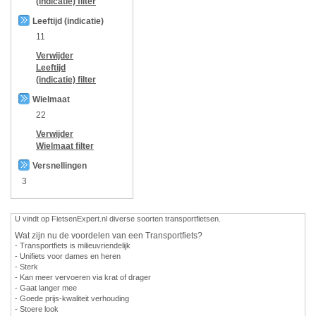
(indicatie)
filter
Leeftijd (indicatie)
11
Verwijder
Leeftijd
(indicatie)
filter
Wielmaat
22
Verwijder
Wielmaat
filter
Versnellingen
3
U vindt op FietsenExpert.nl diverse soorten transportfietsen.
Wat zijn nu de voordelen van een Transportfiets?
- Transportfiets is milieuvriendelijk
- Unifiets voor dames en heren
- Sterk
- Kan meer vervoeren via krat of drager
- Gaat langer mee
- Goede prijs-kwaliteit verhouding
- Stoere look