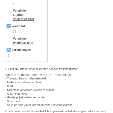
4
Verwijder
Leeftijd
(indicatie)
filter
Wielmaat
28
Verwijder
Wielmaat
filter
Versnellingen
3
U vindt op FietsenExpert.nl diverse soorten transportfietsen.
Wat zijn nu de voordelen van een Transportfiets?
- Transportfiets is milieuvriendelijk
- Unifiets voor dames en heren
- Sterk
- Kan meer vervoeren via krat of drager
- Gaat langer mee
- Goede prijs-kwaliteit verhouding
- Stoere look
- Als je de auto vaker laat staan zelfs kostenbesparend
Of u nu naar school, de voetbalclub, supermarkt of het strand gaat, alles kan mee,