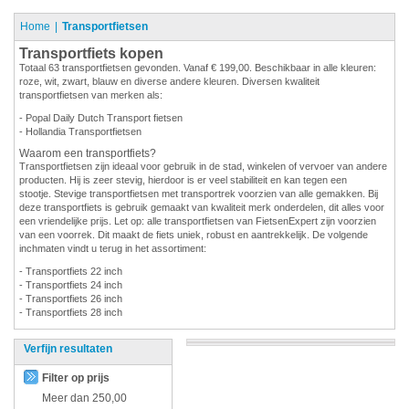
Home
Transportfietsen
Transportfiets kopen
Totaal 63 transportfietsen gevonden. Vanaf € 199,00. Beschikbaar in alle kleuren:
roze, wit, zwart, blauw en diverse andere kleuren. Diversen kwaliteit
transportfietsen van merken als:
- Popal Daily Dutch Transport fietsen
- Hollandia Transportfietsen
Waarom een transportfiets?
Transportfietsen zijn ideaal voor gebruik in de stad, winkelen of vervoer van andere
producten. Hij is zeer stevig, hierdoor is er veel stabiliteit en kan tegen een
stootje. Stevige transportfietsen met transportrek voorzien van alle gemakken. Bij
deze transportfiets is gebruik gemaakt van kwaliteit merk onderdelen, dit alles voor
een vriendelijke prijs. Let op: alle transportfietsen van FietsenExpert zijn voorzien
van een voorrek. Dit maakt de fiets uniek, robust en aantrekkelijk. De volgende
inchmaten vindt u terug in het assortiment:
- Transportfiets 22 inch
- Transportfiets 24 inch
- Transportfiets 26 inch
- Transportfiets 28 inch
Verfijn resultaten
Filter op prijs
Meer dan
250,00