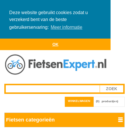
Deze website gebruikt cookies zodat u
verzekerd bent van de beste
gebruikerservaring:
Meer informatie
OK
WINKELWAGEN
(0)
product(en)
Fietsen categorieën