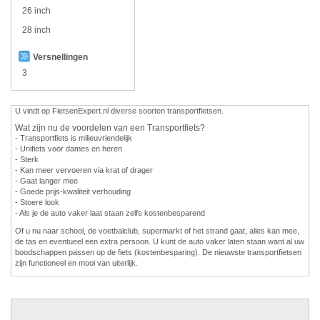
26 inch
28 inch
Versnellingen
3
U vindt op FietsenExpert.nl diverse soorten transportfietsen.
Wat zijn nu de voordelen van een Transportfiets?
- Transportfiets is milieuvriendelijk
- Unifiets voor dames en heren
- Sterk
- Kan meer vervoeren via krat of drager
- Gaat langer mee
- Goede prijs-kwaliteit verhouding
- Stoere look
- Als je de auto vaker laat staan zelfs kostenbesparend
Of u nu naar school, de voetbalclub, supermarkt of het strand gaat, alles kan mee,
de tas en eventueel een extra persoon. U kunt de auto vaker laten staan want al uw
boodschappen passen op de fiets (kostenbesparing). De nieuwste transportfietsen
zijn functioneel en mooi van uiterlijk.