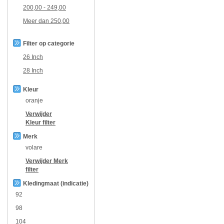
200,00
-
249,00
Meer dan
250,00
Filter op categorie
26 Inch
28 Inch
Kleur
oranje
Verwijder
Kleur
filter
Merk
volare
Verwijder
Merk
filter
Kledingmaat (indicatie)
92
98
104