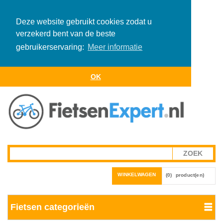
Deze website gebruikt cookies zodat u
verzekerd bent van de beste
gebruikerservaring:
Meer informatie
OK
WINKELWAGEN
(0)
product(en)
Fietsen categorieën