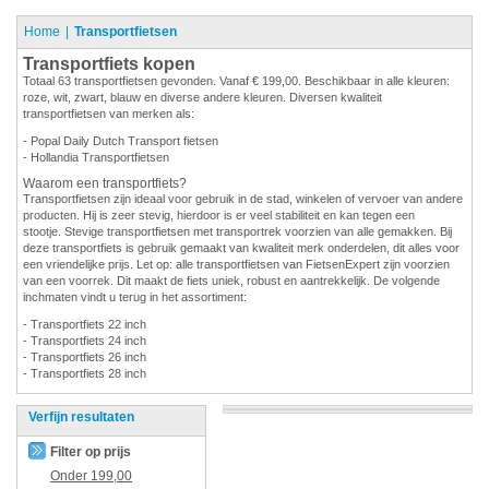
Home
Transportfietsen
Transportfiets kopen
Totaal 63 transportfietsen gevonden. Vanaf € 199,00. Beschikbaar in alle kleuren:
roze, wit, zwart, blauw en diverse andere kleuren. Diversen kwaliteit
transportfietsen van merken als:
- Popal Daily Dutch Transport fietsen
- Hollandia Transportfietsen
Waarom een transportfiets?
Transportfietsen zijn ideaal voor gebruik in de stad, winkelen of vervoer van andere
producten. Hij is zeer stevig, hierdoor is er veel stabiliteit en kan tegen een
stootje. Stevige transportfietsen met transportrek voorzien van alle gemakken. Bij
deze transportfiets is gebruik gemaakt van kwaliteit merk onderdelen, dit alles voor
een vriendelijke prijs. Let op: alle transportfietsen van FietsenExpert zijn voorzien
van een voorrek. Dit maakt de fiets uniek, robust en aantrekkelijk. De volgende
inchmaten vindt u terug in het assortiment:
- Transportfiets 22 inch
- Transportfiets 24 inch
- Transportfiets 26 inch
- Transportfiets 28 inch
Verfijn resultaten
Filter op prijs
Onder
199,00