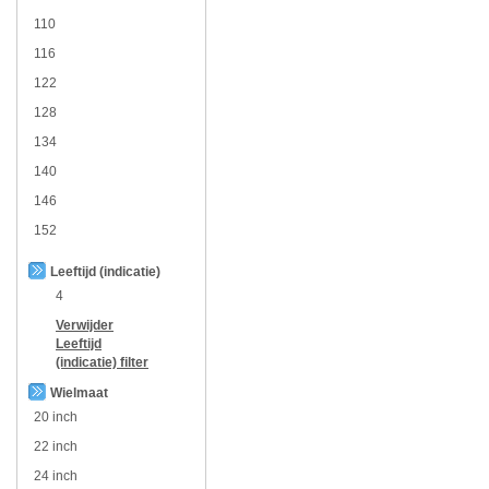
110
116
122
128
134
140
146
152
Leeftijd (indicatie)
4
Verwijder
Leeftijd
(indicatie)
filter
Wielmaat
20 inch
22 inch
24 inch