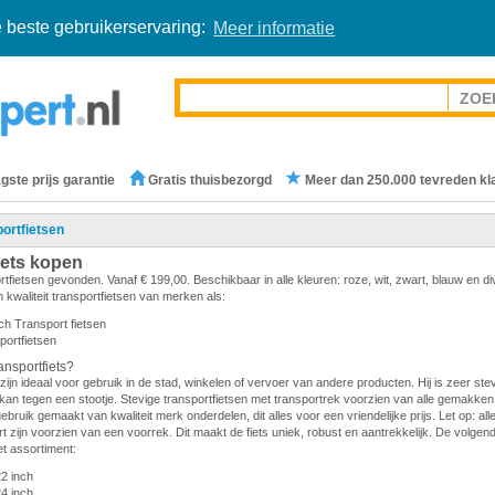
 beste gebruikerservaring:
Meer informatie
gste prijs garantie
Gratis thuisbezorgd
Meer dan 250.000 tevreden kl
ortfietsen
iets kopen
rtfietsen gevonden. Vanaf € 199,00. Beschikbaar in alle kleuren: roze, wit, zwart, blauw en d
 kwaliteit transportfietsen van merken als:
ch Transport fietsen
portfietsen
nsportfiets?
zijn ideaal voor gebruik in de stad, winkelen of vervoer van andere producten. Hij is zeer stevi
en kan tegen een stootje. Stevige transportfietsen met transportrek voorzien van alle gemakken.
gebruik gemaakt van kwaliteit merk onderdelen, dit alles voor een vriendelijke prijs. Let op: all
 zijn voorzien van een voorrek. Dit maakt de fiets uniek, robust en aantrekkelijk. De volge
et assortiment:
22 inch
24 inch