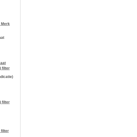
r
Merk
aat
aat
)
filter
ndicatie)
)
filter
filter