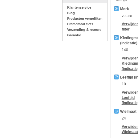
Klantenservice
Merk
Blog
volare
Producten vergelijken
Verwijde
Framemaat fiets
filter
Verzending & retours
Garantie
Kledingm
(indicatie)
140
Verwijder
Kledingm
(indicatie
Leeftijd (i
10
Verwijder
Leeftijd
(indicatie
Wielmaat
24
Verwijder
Wielmaat