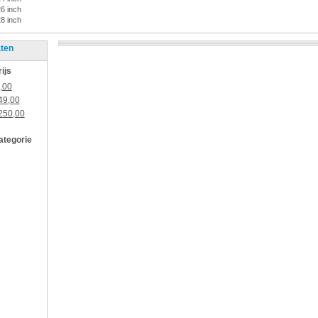
26 inch
28 inch
aten
rijs
,00
49,00
250,00
categorie