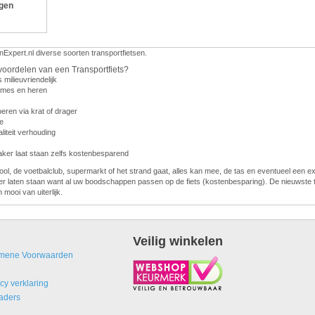
ngen
nExpert.nl diverse soorten transportfietsen.
voordelen van een Transportfiets?
s milieuvriendelijk
dames en heren
eren via krat of drager
e
liteit verhouding
vaker laat staan zelfs kostenbesparend
ol, de voetbalclub, supermarkt of het strand gaat, alles kan mee, de tas en eventueel een e
er laten staan want al uw boodschappen passen op de fiets (kostenbesparing). De nieuwste t
n mooi van uiterlijk.
Veilig winkelen
mene Voorwaarden
cy verklaring
aders