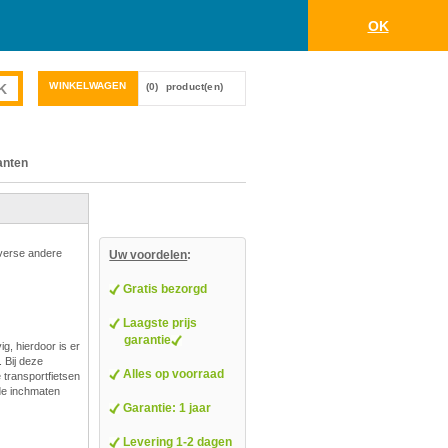
OK
WINKELWAGEN
(0)
product(en)
anten
iverse andere
Uw voordelen
:
Gratis bezorgd
Laagste prijs
garantie
g, hierdoor is er
 Bij deze
Alles op voorraad
e transportfietsen
nde inchmaten
Garantie: 1 jaar
Levering 1-2 dagen