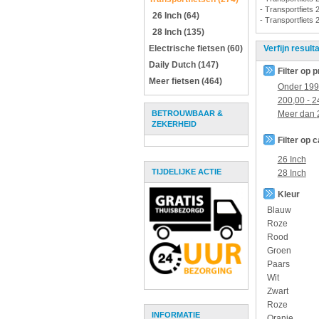
- Transportfiets 
26 Inch (64)
- Transportfiets 
28 Inch (135)
Electrische fietsen (60)
Verfijn result
Daily Dutch (147)
Filter op p
Meer fietsen (464)
Onder
199
200,00
-
2
BETROUWBAAR &
Meer dan
ZEKERHEID
Filter op 
26 Inch
TIJDELIJKE ACTIE
28 Inch
Kleur
Blauw
Roze
Rood
Groen
Paars
Wit
Zwart
Roze
INFORMATIE
Oranje