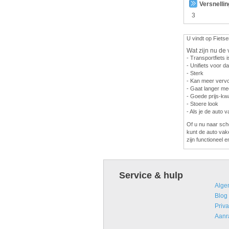
Versnelli
3
U vindt op Fietse
Wat zijn nu de 
- Transportfiets i
- Unifiets voor 
- Sterk
- Kan meer vervo
- Gaat langer me
- Goede prijs-kwa
- Stoere look
- Als je de auto 
Of u nu naar scho
kunt de auto vak
zijn functioneel e
Service & hulp
Alge
Blog
Priva
Aanr