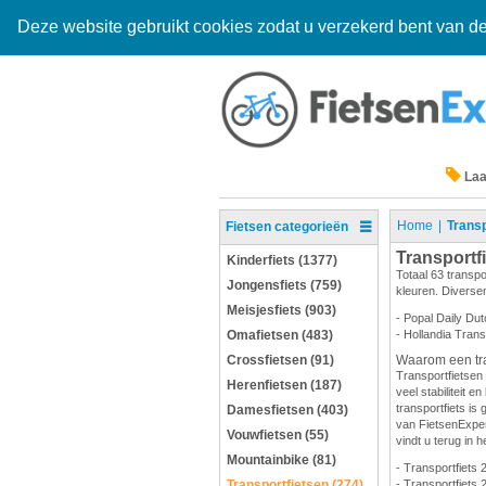
Deze website gebruikt cookies zodat u verzekerd bent van de
Laa
Home
Transp
Fietsen categorieën
Transportf
Kinderfiets (1377)
Totaal 63 transpo
Jongensfiets (759)
kleuren. Diversen
Meisjesfiets (903)
- Popal Daily Dut
Omafietsen (483)
- Hollandia Trans
Crossfietsen (91)
Waarom een tra
Transportfietsen 
Herenfietsen (187)
veel stabiliteit 
transportfiets is 
Damesfietsen (403)
van FietsenExpert
Vouwfietsen (55)
vindt u terug in h
Mountainbike (81)
- Transportfiets 
Transportfietsen (274)
- Transportfiets 