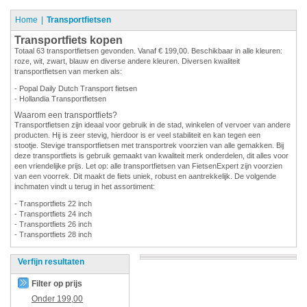
Home
Transportfietsen
Transportfiets kopen
Totaal 63 transportfietsen gevonden. Vanaf € 199,00. Beschikbaar in alle kleuren:
roze, wit, zwart, blauw en diverse andere kleuren. Diversen kwaliteit
transportfietsen van merken als:
- Popal Daily Dutch Transport fietsen
- Hollandia Transportfietsen
Waarom een transportfiets?
Transportfietsen zijn ideaal voor gebruik in de stad, winkelen of vervoer van andere
producten. Hij is zeer stevig, hierdoor is er veel stabiliteit en kan tegen een
stootje. Stevige transportfietsen met transportrek voorzien van alle gemakken. Bij
deze transportfiets is gebruik gemaakt van kwaliteit merk onderdelen, dit alles voor
een vriendelijke prijs. Let op: alle transportfietsen van FietsenExpert zijn voorzien
van een voorrek. Dit maakt de fiets uniek, robust en aantrekkelijk. De volgende
inchmaten vindt u terug in het assortiment:
- Transportfiets 22 inch
- Transportfiets 24 inch
- Transportfiets 26 inch
- Transportfiets 28 inch
Verfijn resultaten
Filter op prijs
Onder
199,00