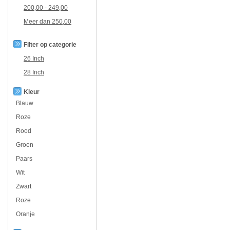
200,00
-
249,00
Meer dan
250,00
Filter op categorie
26 Inch
28 Inch
Kleur
Blauw
Roze
Rood
Groen
Paars
Wit
Zwart
Roze
Oranje