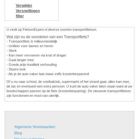
Verwijder
Versnellingen
filter
U vindt op FietsenExpert.nl diverse soorten transportfietsen.
Wat zijn nu de voordelen van een Transportfiets?
- Transportfiets is milieuvriendelijk
- Unifiets voor dames en heren
- Sterk
- Kan meer vervoeren via krat of drager
- Gaat langer mee
- Goede prijs-kwaliteit verhouding
- Stoere look
- Als je de auto vaker laat staan zelfs kostenbesparend
Of u nu naar school, de voetbalclub, supermarkt of het strand gaat, alles kan mee,
de tas en eventueel een extra persoon. U kunt de auto vaker laten staan want al uw
boodschappen passen op de fiets (kostenbesparing). De nieuwste transportfietsen
zijn functioneel en mooi van uiterlijk.
Algemene Voorwaarden
Blog