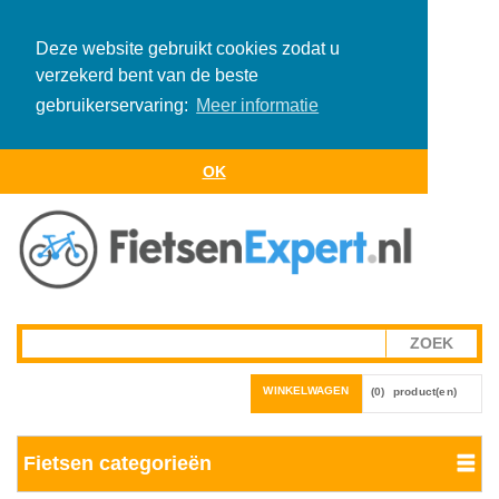
Deze website gebruikt cookies zodat u
verzekerd bent van de beste
gebruikerservaring:
Meer informatie
OK
WINKELWAGEN
(0)
product(en)
Fietsen categorieën