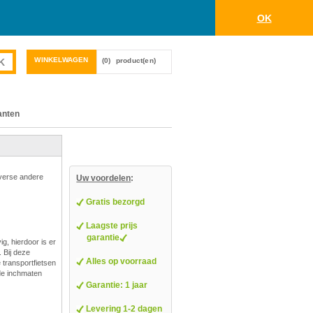
OK
WINKELWAGEN
(0)
product(en)
anten
iverse andere
Uw voordelen
:
Gratis bezorgd
Laagste prijs
garantie
g, hierdoor is er
 Bij deze
Alles op voorraad
e transportfietsen
nde inchmaten
Garantie: 1 jaar
Levering 1-2 dagen