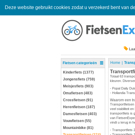
Deze website gebruikt cookies zodat u verzekerd bent van de
Laa
Home
Transp
Fietsen categorieën
Transportf
Kinderfiets (1377)
Totaal 63 transpo
Jongensfiets (759)
kleuren. Diversen
Meisjesfiets (903)
- Popal Daily Dut
Omafietsen (483)
- Hollandia Trans
Crossfietsen (91)
Waarom een tra
Transportfietsen 
Herenfietsen (187)
veel stabiliteit 
transportfiets is 
Damesfietsen (403)
van FietsenExpert
Vouwfietsen (55)
vindt u terug in h
Mountainbike (81)
- Transportfiets 
Transportfietsen (274)
- Transportfiets 