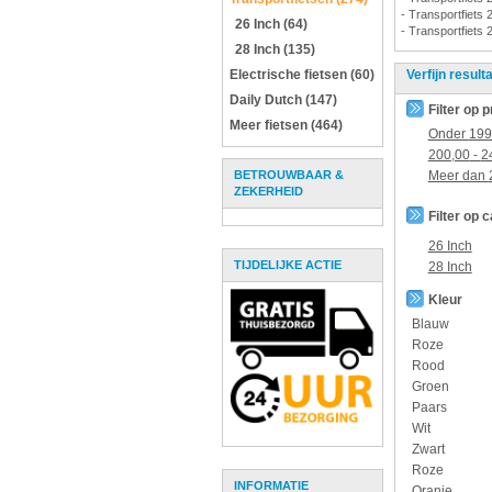
- Transportfiets 
26 Inch (64)
- Transportfiets 
28 Inch (135)
Electrische fietsen (60)
Verfijn result
Daily Dutch (147)
Filter op p
Meer fietsen (464)
Onder
199
200,00
-
2
BETROUWBAAR &
Meer dan
ZEKERHEID
Filter op 
26 Inch
TIJDELIJKE ACTIE
28 Inch
Kleur
Blauw
Roze
Rood
Groen
Paars
Wit
Zwart
Roze
INFORMATIE
Oranje