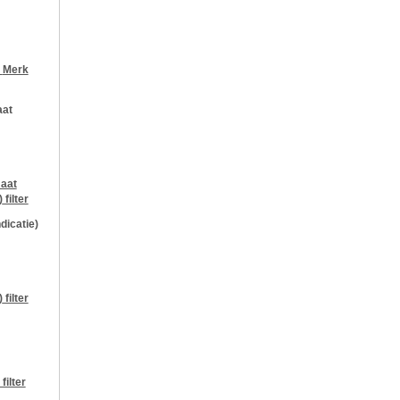
r
Merk
aat
aat
)
filter
ndicatie)
)
filter
filter