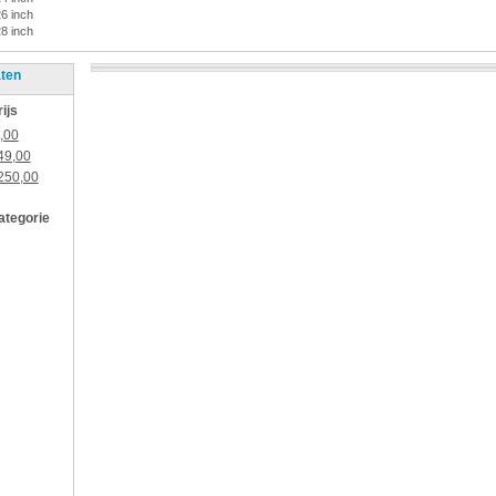
26 inch
28 inch
aten
rijs
,00
49,00
250,00
categorie