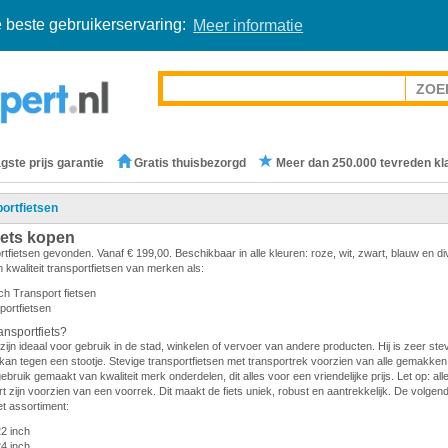
 beste gebruikerservaring:
Meer informatie
gste prijs garantie
Gratis thuisbezorgd
Meer dan 250.000 tevreden kl
ortfietsen
iets kopen
rtfietsen gevonden. Vanaf € 199,00. Beschikbaar in alle kleuren: roze, wit, zwart, blauw en d
 kwaliteit transportfietsen van merken als:
ch Transport fietsen
portfietsen
nsportfiets?
zijn ideaal voor gebruik in de stad, winkelen of vervoer van andere producten. Hij is zeer stevi
en kan tegen een stootje. Stevige transportfietsen met transportrek voorzien van alle gemakken.
gebruik gemaakt van kwaliteit merk onderdelen, dit alles voor een vriendelijke prijs. Let op: all
 zijn voorzien van een voorrek. Dit maakt de fiets uniek, robust en aantrekkelijk. De volge
et assortiment:
22 inch
24 inch