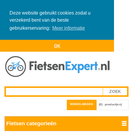
Deze website gebruikt cookies zodat u
verzekerd bent van de beste
gebruikerservaring:
Meer informatie
OK
WINKELWAGEN
(0)
product(en)
Fietsen categorieën