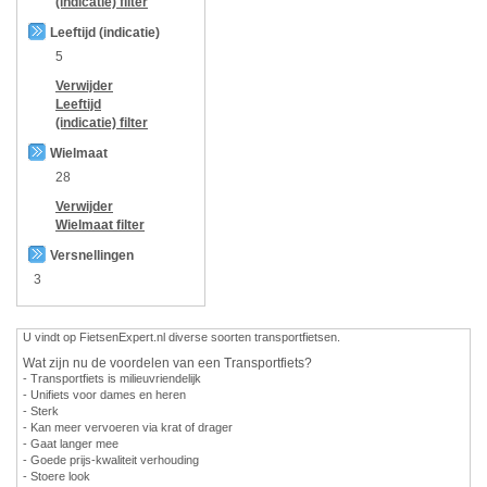
(indicatie)
filter
Leeftijd (indicatie)
5
Verwijder
Leeftijd
(indicatie)
filter
Wielmaat
28
Verwijder
Wielmaat
filter
Versnellingen
3
U vindt op FietsenExpert.nl diverse soorten transportfietsen.
Wat zijn nu de voordelen van een Transportfiets?
- Transportfiets is milieuvriendelijk
- Unifiets voor dames en heren
- Sterk
- Kan meer vervoeren via krat of drager
- Gaat langer mee
- Goede prijs-kwaliteit verhouding
- Stoere look