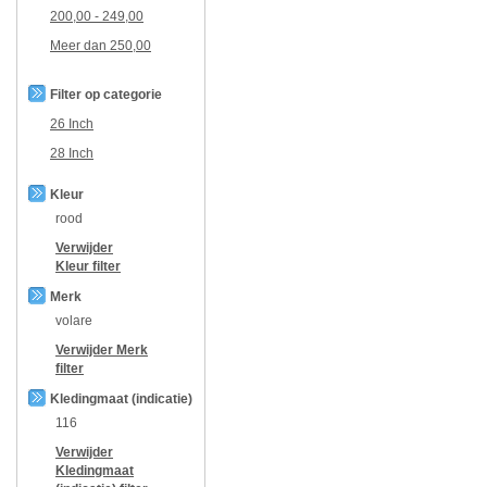
200,00
-
249,00
Meer dan
250,00
Filter op categorie
26 Inch
28 Inch
Kleur
rood
Verwijder
Kleur
filter
Merk
volare
Verwijder
Merk
filter
Kledingmaat (indicatie)
116
Verwijder
Kledingmaat