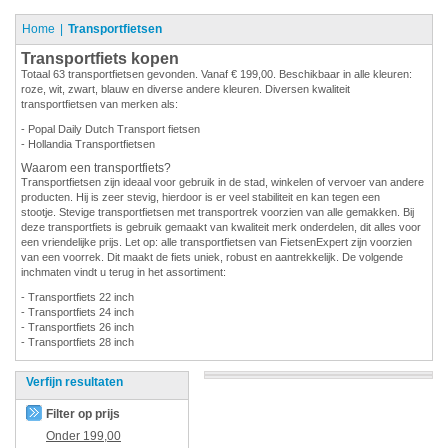
Home
Transportfietsen
Transportfiets kopen
Totaal 63 transportfietsen gevonden. Vanaf € 199,00. Beschikbaar in alle kleuren:
roze, wit, zwart, blauw en diverse andere kleuren. Diversen kwaliteit
transportfietsen van merken als:
- Popal Daily Dutch Transport fietsen
- Hollandia Transportfietsen
Waarom een transportfiets?
Transportfietsen zijn ideaal voor gebruik in de stad, winkelen of vervoer van andere
producten. Hij is zeer stevig, hierdoor is er veel stabiliteit en kan tegen een
stootje. Stevige transportfietsen met transportrek voorzien van alle gemakken. Bij
deze transportfiets is gebruik gemaakt van kwaliteit merk onderdelen, dit alles voor
een vriendelijke prijs. Let op: alle transportfietsen van FietsenExpert zijn voorzien
van een voorrek. Dit maakt de fiets uniek, robust en aantrekkelijk. De volgende
inchmaten vindt u terug in het assortiment:
- Transportfiets 22 inch
- Transportfiets 24 inch
- Transportfiets 26 inch
- Transportfiets 28 inch
Verfijn resultaten
Filter op prijs
Onder
199,00