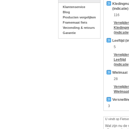
Kledingm
Klantenservice
(indicatie)
Blog
116
Producten vergelijken
Framemaat fiets
Verwijder
Kledingm
Verzending & retours
(indicatie
Garantie
Leeftijd (i
5
Verwijder
Leeftijd
(indicatie
Wielmaat
28
Verwijder
Wielmaat
Versnelli
3
U vindt op Fietse
Wat zijn nu de 