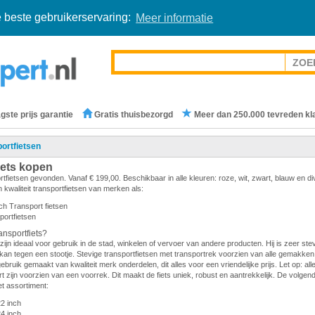
 beste gebruikerservaring:
Meer informatie
gste prijs garantie
Gratis thuisbezorgd
Meer dan 250.000 tevreden kl
ortfietsen
iets kopen
rtfietsen gevonden. Vanaf € 199,00. Beschikbaar in alle kleuren: roze, wit, zwart, blauw en d
 kwaliteit transportfietsen van merken als:
ch Transport fietsen
portfietsen
nsportfiets?
zijn ideaal voor gebruik in de stad, winkelen of vervoer van andere producten. Hij is zeer stevi
en kan tegen een stootje. Stevige transportfietsen met transportrek voorzien van alle gemakken.
gebruik gemaakt van kwaliteit merk onderdelen, dit alles voor een vriendelijke prijs. Let op: all
 zijn voorzien van een voorrek. Dit maakt de fiets uniek, robust en aantrekkelijk. De volge
et assortiment:
22 inch
24 inch