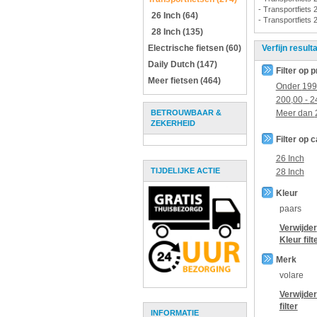
- Transportfiets 
26 Inch (64)
- Transportfiets 
28 Inch (135)
Electrische fietsen (60)
Verfijn result
Daily Dutch (147)
Filter op p
Meer fietsen (464)
Onder
199
200,00
-
2
BETROUWBAAR &
Meer dan
ZEKERHEID
Filter op 
26 Inch
TIJDELIJKE ACTIE
28 Inch
Kleur
paars
Verwijder
Kleur
filt
Merk
volare
Verwijde
filter
INFORMATIE