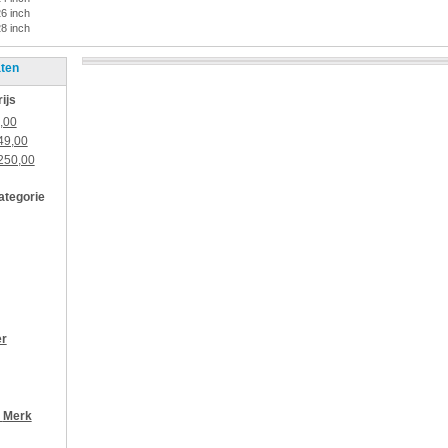
26 inch
28 inch
aten
rijs
,00
49,00
250,00
categorie
er
r
Merk