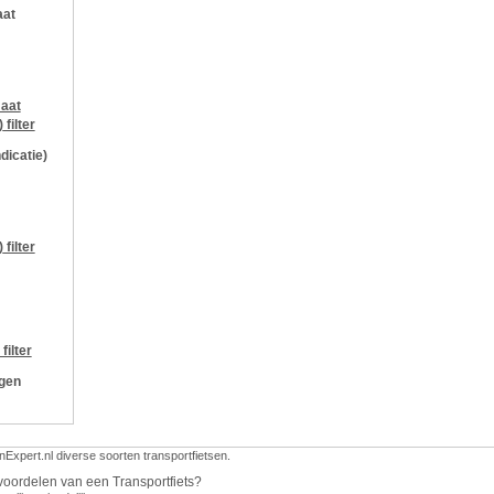
aat
aat
)
filter
ndicatie)
)
filter
filter
ngen
nExpert.nl diverse soorten transportfietsen.
voordelen van een Transportfiets?