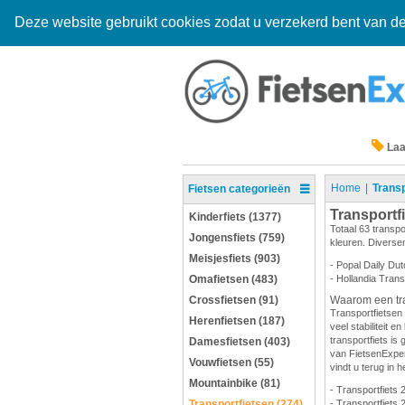
Deze website gebruikt cookies zodat u verzekerd bent van de
Laa
Home
Transp
Fietsen categorieën
Transportf
Kinderfiets (1377)
Totaal 63 transpo
Jongensfiets (759)
kleuren. Diversen
Meisjesfiets (903)
- Popal Daily Dut
Omafietsen (483)
- Hollandia Trans
Crossfietsen (91)
Waarom een tra
Transportfietsen 
Herenfietsen (187)
veel stabiliteit 
transportfiets is 
Damesfietsen (403)
van FietsenExpert
Vouwfietsen (55)
vindt u terug in h
Mountainbike (81)
- Transportfiets 
Transportfietsen (274)
- Transportfiets 