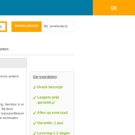
OK
WINKELWAGEN
(0)
product(en)
anten
iverse andere
Uw voordelen
:
Gratis bezorgd
Laagste prijs
garantie
g, hierdoor is er
 Bij deze
Alles op voorraad
e transportfietsen
nde inchmaten
Garantie: 1 jaar
Levering 1-2 dagen