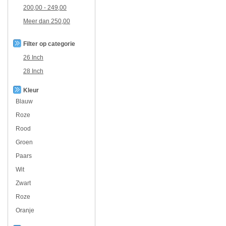
200,00
-
249,00
Meer dan
250,00
Filter op categorie
26 Inch
28 Inch
Kleur
Blauw
Roze
Rood
Groen
Paars
Wit
Zwart
Roze
Oranje