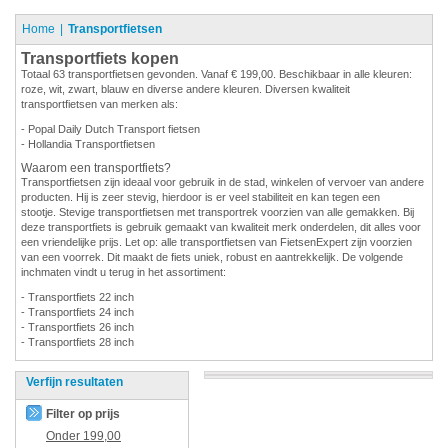
Home
Transportfietsen
Transportfiets kopen
Totaal 63 transportfietsen gevonden. Vanaf € 199,00. Beschikbaar in alle kleuren:
roze, wit, zwart, blauw en diverse andere kleuren. Diversen kwaliteit
transportfietsen van merken als:
- Popal Daily Dutch Transport fietsen
- Hollandia Transportfietsen
Waarom een transportfiets?
Transportfietsen zijn ideaal voor gebruik in de stad, winkelen of vervoer van andere
producten. Hij is zeer stevig, hierdoor is er veel stabiliteit en kan tegen een
stootje. Stevige transportfietsen met transportrek voorzien van alle gemakken. Bij
deze transportfiets is gebruik gemaakt van kwaliteit merk onderdelen, dit alles voor
een vriendelijke prijs. Let op: alle transportfietsen van FietsenExpert zijn voorzien
van een voorrek. Dit maakt de fiets uniek, robust en aantrekkelijk. De volgende
inchmaten vindt u terug in het assortiment:
- Transportfiets 22 inch
- Transportfiets 24 inch
- Transportfiets 26 inch
- Transportfiets 28 inch
Verfijn resultaten
Filter op prijs
Onder
199,00