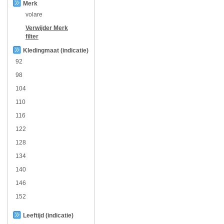
Merk
volare
Verwijder
Merk
filter
Kledingmaat (indicatie)
92
98
104
110
116
122
128
134
140
146
152
Leeftijd (indicatie)