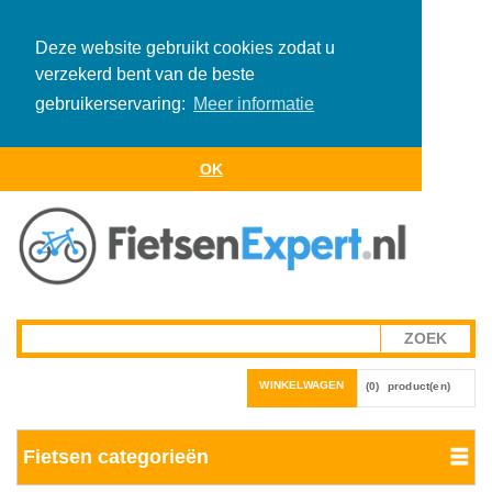
Deze website gebruikt cookies zodat u
verzekerd bent van de beste
gebruikerservaring:
Meer informatie
OK
WINKELWAGEN
(0)
product(en)
Fietsen categorieën