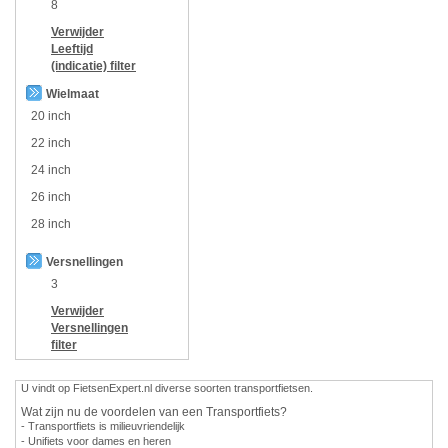
8
Verwijder
Leeftijd
(indicatie)
filter
Wielmaat
20 inch
22 inch
24 inch
26 inch
28 inch
Versnellingen
3
Verwijder
Versnellingen
filter
U vindt op FietsenExpert.nl diverse soorten transportfietsen.
Wat zijn nu de voordelen van een Transportfiets?
- Transportfiets is milieuvriendelijk
- Unifiets voor dames en heren