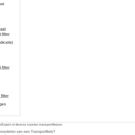
aat
aat
)
filter
ndicatie)
)
filter
filter
ngen
nExpert.nl diverse soorten transportfietsen.
voordelen van een Transportfiets?