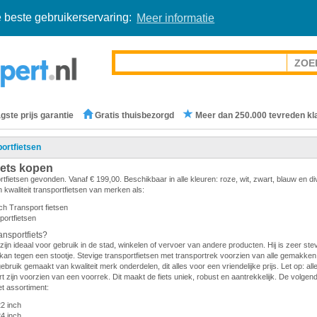
 beste gebruikerservaring:
Meer informatie
gste prijs garantie
Gratis thuisbezorgd
Meer dan 250.000 tevreden kl
ortfietsen
iets kopen
rtfietsen gevonden. Vanaf € 199,00. Beschikbaar in alle kleuren: roze, wit, zwart, blauw en d
 kwaliteit transportfietsen van merken als:
ch Transport fietsen
portfietsen
nsportfiets?
zijn ideaal voor gebruik in de stad, winkelen of vervoer van andere producten. Hij is zeer stevi
en kan tegen een stootje. Stevige transportfietsen met transportrek voorzien van alle gemakken.
gebruik gemaakt van kwaliteit merk onderdelen, dit alles voor een vriendelijke prijs. Let op: all
 zijn voorzien van een voorrek. Dit maakt de fiets uniek, robust en aantrekkelijk. De volge
et assortiment:
22 inch
24 inch