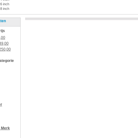
26 inch
28 inch
aten
rijs
,00
49,00
250,00
categorie
er
r
Merk