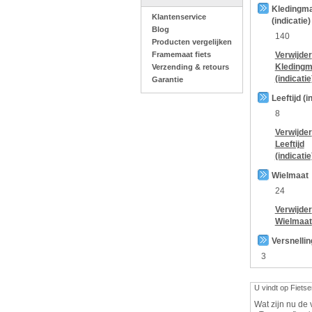
Kledingm
Klantenservice
(indicatie)
Blog
140
Producten vergelijken
Framemaat fiets
Verwijder
Kledingm
Verzending & retours
(indicatie
Garantie
Leeftijd (i
8
Verwijder
Leeftijd
(indicatie
Wielmaat
24
Verwijder
Wielmaat
Versnelli
3
U vindt op Fietse
Wat zijn nu de 