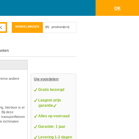
OK
WINKELWAGEN
(0)
product(en)
anten
iverse andere
Uw voordelen
:
Gratis bezorgd
Laagste prijs
garantie
g, hierdoor is er
 Bij deze
Alles op voorraad
e transportfietsen
nde inchmaten
Garantie: 1 jaar
Levering 1-2 dagen