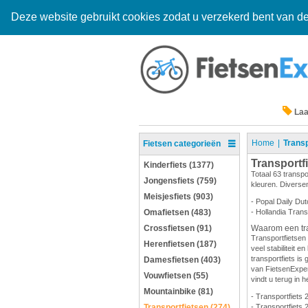
Deze website gebruikt cookies zodat u verzekerd bent van de
Laa
Home
Transp
Fietsen categorieën
Transportf
Kinderfiets (1377)
Totaal 63 transpo
Jongensfiets (759)
kleuren. Diversen
Meisjesfiets (903)
- Popal Daily Dut
Omafietsen (483)
- Hollandia Trans
Crossfietsen (91)
Waarom een tra
Transportfietsen 
Herenfietsen (187)
veel stabiliteit 
transportfiets is 
Damesfietsen (403)
van FietsenExpert
Vouwfietsen (55)
vindt u terug in h
Mountainbike (81)
- Transportfiets 
Transportfietsen (274)
- Transportfiets 