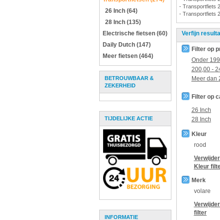
- Transportfiets 
26 Inch (64)
- Transportfiets 
28 Inch (135)
Electrische fietsen (60)
Verfijn result
Daily Dutch (147)
Filter op p
Meer fietsen (464)
Onder
199
200,00
-
2
BETROUWBAAR &
Meer dan
ZEKERHEID
Filter op 
26 Inch
TIJDELIJKE ACTIE
28 Inch
Kleur
rood
Verwijder
Kleur
filt
Merk
volare
Verwijde
filter
INFORMATIE