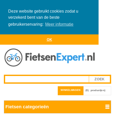
Deze website gebruikt cookies zodat u
verzekerd bent van de beste
gebruikerservaring:
Meer informatie
OK
WINKELWAGEN
(0)
product(en)
Fietsen categorieën