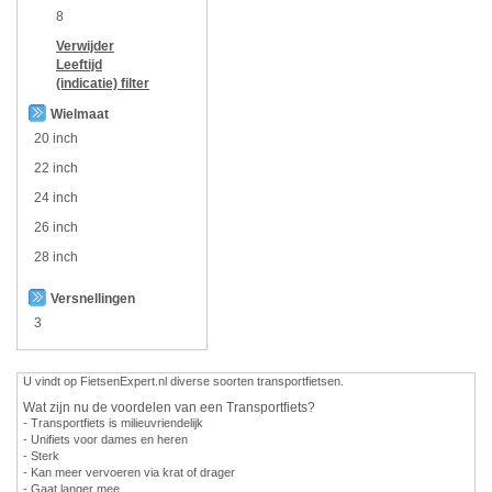
8
Verwijder
Leeftijd
(indicatie)
filter
Wielmaat
20 inch
22 inch
24 inch
26 inch
28 inch
Versnellingen
3
U vindt op FietsenExpert.nl diverse soorten transportfietsen.
Wat zijn nu de voordelen van een Transportfiets?
- Transportfiets is milieuvriendelijk
- Unifiets voor dames en heren
- Sterk
- Kan meer vervoeren via krat of drager
- Gaat langer mee