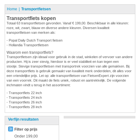
Home
Transportfietsen
Transportfiets kopen
Totaal 63 transportfietsen gevonden. Vanaf € 199,00. Beschikbaar in alle kleuren:
roze, wit, zwart, blauw en diverse andere kleuren. Diversen kwaliteit
transportfietsen van merken als:
- Popal Daily Dutch Transport fietsen
- Hollandia Transportfietsen
Waarom een transportfiets?
Transportfietsen zijn ideaal voor gebruik in de stad, winkelen of vervoer van andere
producten. Hij is zeer stevig, hierdoor is er veel stabiliteit en kan tegen een
stootje. Stevige transportfietsen met transportrek voorzien van alle gemakken. Bij
deze transportfiets is gebruik gemaakt van kwaliteit merk onderdelen, dit alles voor
een vriendelijke prijs. Let op: alle transportfietsen van FietsenExpert zijn voorzien
van een voorrek. Dit maakt de fiets uniek, robust en aantrekkelijk. De volgende
inchmaten vindt u terug in het assortiment:
- Transportfiets 22 inch
- Transportfiets 24 inch
- Transportfiets 26 inch
- Transportfiets 28 inch
Verfijn resultaten
Filter op prijs
Onder
199,00