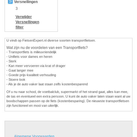
Versnellingen
3
Verwijder
Versnellingen
filter
U vindt op FietsenExpert.nl diverse soorten transportfietsen.
Wat zijn nu de voordelen van een Transportfiets?
- Transportfiets is milieuvriendelijk
- Unifiets voor dames en heren
- Sterk
- Kan meer vervoeren via krat of drager
- Gaat langer mee
- Goede prijs-kwaliteit verhouding
- Stoere look
- Als je de auto vaker laat staan zelfs kostenbesparend
Of u nu naar school, de voetbalclub, supermarkt of het strand gaat, alles kan mee,
de tas en eventueel een extra persoon. U kunt de auto vaker laten staan want al uw
boodschappen passen op de fiets (kostenbesparing). De nieuwste transportfietsen
zijn functioneel en mooi van uiterlijk.
Algemene Voorwaarden