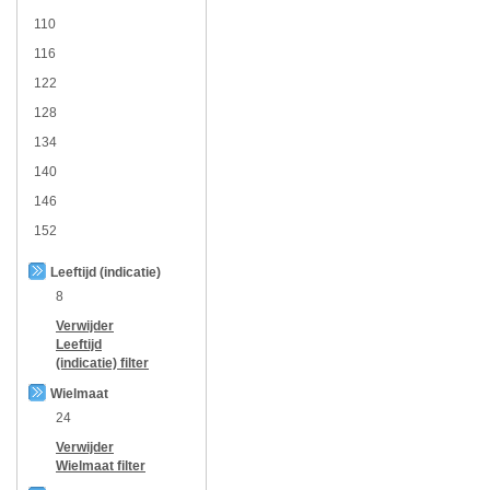
110
116
122
128
134
140
146
152
Leeftijd (indicatie)
8
Verwijder
Leeftijd
(indicatie)
filter
Wielmaat
24
Verwijder
Wielmaat
filter