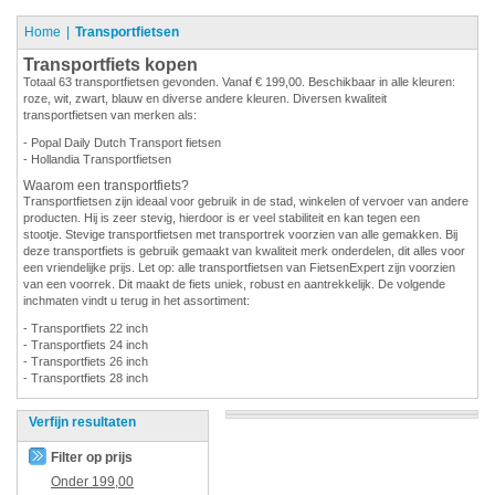
Home
Transportfietsen
Transportfiets kopen
Totaal 63 transportfietsen gevonden. Vanaf € 199,00. Beschikbaar in alle kleuren:
roze, wit, zwart, blauw en diverse andere kleuren. Diversen kwaliteit
transportfietsen van merken als:
- Popal Daily Dutch Transport fietsen
- Hollandia Transportfietsen
Waarom een transportfiets?
Transportfietsen zijn ideaal voor gebruik in de stad, winkelen of vervoer van andere
producten. Hij is zeer stevig, hierdoor is er veel stabiliteit en kan tegen een
stootje. Stevige transportfietsen met transportrek voorzien van alle gemakken. Bij
deze transportfiets is gebruik gemaakt van kwaliteit merk onderdelen, dit alles voor
een vriendelijke prijs. Let op: alle transportfietsen van FietsenExpert zijn voorzien
van een voorrek. Dit maakt de fiets uniek, robust en aantrekkelijk. De volgende
inchmaten vindt u terug in het assortiment:
- Transportfiets 22 inch
- Transportfiets 24 inch
- Transportfiets 26 inch
- Transportfiets 28 inch
Verfijn resultaten
Filter op prijs
Onder
199,00