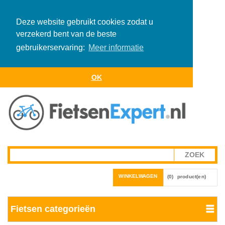
Deze website gebruikt cookies zodat u
verzekerd bent van de beste
gebruikerservaring:
Meer informatie
OK
WINKELWAGEN
(0)
product(en)
Fietsen categorieën