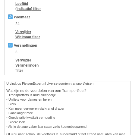
Leeftijd
(indicatie)
filter
Wielmaat
24
Verwijder
Wielmaat
filter
Versnellingen
3
Verwijder
Versnellingen
filter
U vindt op FietsenExpert.nl diverse soorten transportfietsen.
Wat zijn nu de voordelen van een Transportfiets?
- Transportfiets is milieuvriendelijk
- Unifiets voor dames en heren
- Sterk
- Kan meer vervoeren via krat of drager
- Gaat langer mee
- Goede prijs-kwaliteit verhouding
- Stoere look
- Als je de auto vaker laat staan zelfs kostenbesparend
Of u nu naar school, de voetbalclub, supermarkt of het strand gaat, alles kan mee,