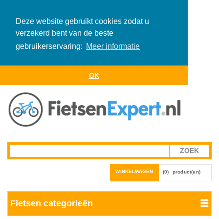
Deze website gebruikt cookies zodat u
verzekerd bent van de beste
gebruikerservaring:
Meer informatie
OK
WINKELWAGEN
(0)
product(en)
Fietsen categorieën