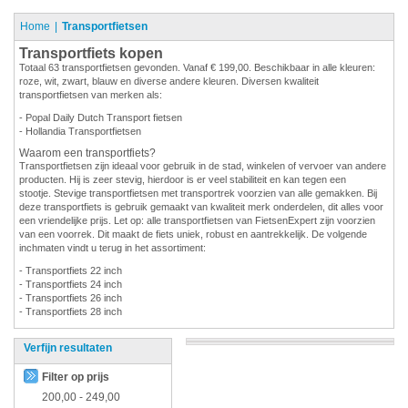
Home
Transportfietsen
Transportfiets kopen
Totaal 63 transportfietsen gevonden. Vanaf € 199,00. Beschikbaar in alle kleuren:
roze, wit, zwart, blauw en diverse andere kleuren. Diversen kwaliteit
transportfietsen van merken als:
- Popal Daily Dutch Transport fietsen
- Hollandia Transportfietsen
Waarom een transportfiets?
Transportfietsen zijn ideaal voor gebruik in de stad, winkelen of vervoer van andere
producten. Hij is zeer stevig, hierdoor is er veel stabiliteit en kan tegen een
stootje. Stevige transportfietsen met transportrek voorzien van alle gemakken. Bij
deze transportfiets is gebruik gemaakt van kwaliteit merk onderdelen, dit alles voor
een vriendelijke prijs. Let op: alle transportfietsen van FietsenExpert zijn voorzien
van een voorrek. Dit maakt de fiets uniek, robust en aantrekkelijk. De volgende
inchmaten vindt u terug in het assortiment:
- Transportfiets 22 inch
- Transportfiets 24 inch
- Transportfiets 26 inch
- Transportfiets 28 inch
Verfijn resultaten
Filter op prijs
200,00
-
249,00