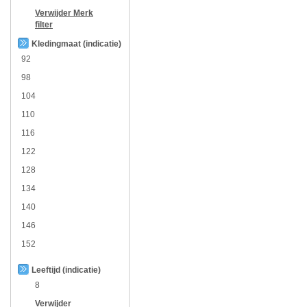
Verwijder
Merk
filter
Kledingmaat (indicatie)
92
98
104
110
116
122
128
134
140
146
152
Leeftijd (indicatie)
8
Verwijder