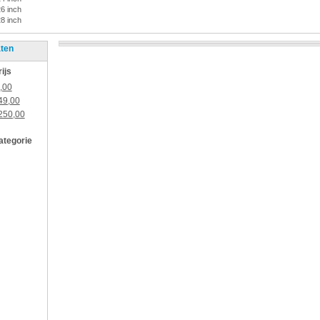
26 inch
28 inch
aten
rijs
,00
49,00
250,00
categorie