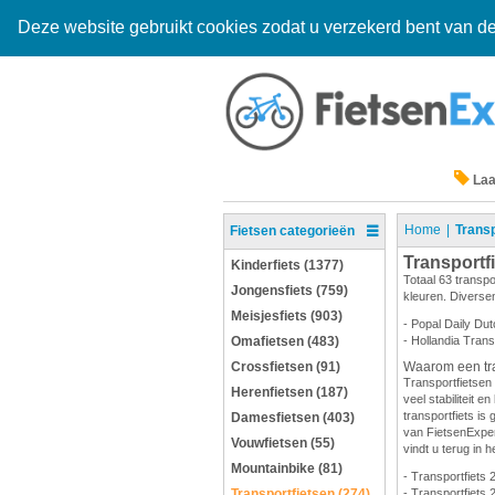
Deze website gebruikt cookies zodat u verzekerd bent van de
Laa
Home
Transp
Fietsen categorieën
Transportf
Kinderfiets (1377)
Totaal 63 transpo
Jongensfiets (759)
kleuren. Diversen
Meisjesfiets (903)
- Popal Daily Dut
Omafietsen (483)
- Hollandia Trans
Crossfietsen (91)
Waarom een tra
Transportfietsen 
Herenfietsen (187)
veel stabiliteit 
transportfiets is 
Damesfietsen (403)
van FietsenExpert
Vouwfietsen (55)
vindt u terug in h
Mountainbike (81)
- Transportfiets 
Transportfietsen (274)
- Transportfiets 