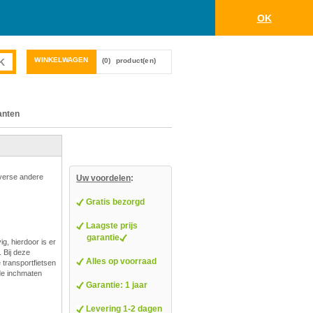
OK
WINKELWAGEN
(0)
product(en)
anten
iverse andere
Uw voordelen
:
Gratis bezorgd
Laagste prijs
garantie
g, hierdoor is er
 Bij deze
Alles op voorraad
e transportfietsen
nde inchmaten
Garantie: 1 jaar
Levering 1-2 dagen