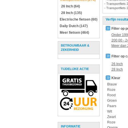
- Transportfiets 
26 Inch (64)
- Transportfiets 
28 Inch (135)
Electrische fietsen (60)
Verfijn result
Daily Dutch (147)
Filter op p
Meer fietsen (464)
Onder
199
200,00
-
2
BETROUWBAAR &
Meer dan
ZEKERHEID
Filter op 
26 Inch
TIJDELIJKE ACTIE
28 Inch
Kleur
Blauw
Roze
Rood
Groen
Paars
Wit
Zwart
Roze
INFORMATIE
Oranje