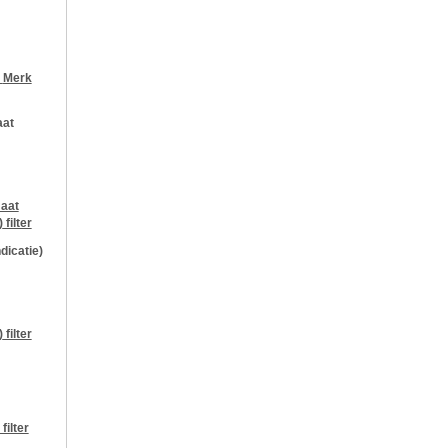
r
Merk
aat
aat
)
filter
ndicatie)
)
filter
filter