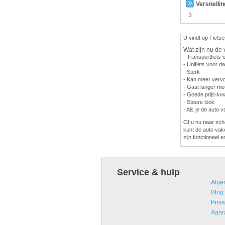
Versnelli
3
U vindt op Fietse
Wat zijn nu de 
- Transportfiets i
- Unifiets voor 
- Sterk
- Kan meer vervo
- Gaat langer me
- Goede prijs-kwa
- Stoere look
- Als je de auto 
Of u nu naar scho
kunt de auto vak
zijn functioneel e
Service & hulp
Alge
Blog
Priva
Aanr