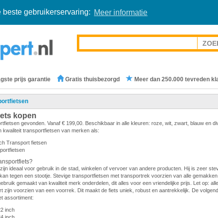
 beste gebruikerservaring:
Meer informatie
gste prijs garantie
Gratis thuisbezorgd
Meer dan 250.000 tevreden kl
ortfietsen
iets kopen
rtfietsen gevonden. Vanaf € 199,00. Beschikbaar in alle kleuren: roze, wit, zwart, blauw en d
 kwaliteit transportfietsen van merken als:
ch Transport fietsen
portfietsen
nsportfiets?
zijn ideaal voor gebruik in de stad, winkelen of vervoer van andere producten. Hij is zeer stevi
en kan tegen een stootje. Stevige transportfietsen met transportrek voorzien van alle gemakken.
gebruik gemaakt van kwaliteit merk onderdelen, dit alles voor een vriendelijke prijs. Let op: all
 zijn voorzien van een voorrek. Dit maakt de fiets uniek, robust en aantrekkelijk. De volge
et assortiment:
22 inch
24 inch