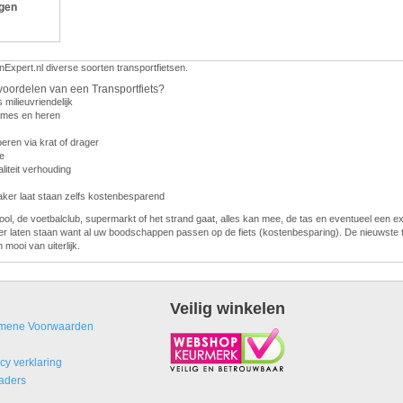
ngen
nExpert.nl diverse soorten transportfietsen.
voordelen van een Transportfiets?
s milieuvriendelijk
dames en heren
eren via krat of drager
e
liteit verhouding
vaker laat staan zelfs kostenbesparend
ol, de voetbalclub, supermarkt of het strand gaat, alles kan mee, de tas en eventueel een e
er laten staan want al uw boodschappen passen op de fiets (kostenbesparing). De nieuwste t
n mooi van uiterlijk.
Veilig winkelen
mene Voorwaarden
cy verklaring
aders