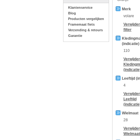
Klantenservice
Merk
Blog
volare
Producten vergelijken
Verwijde
Framemaat fiets
filter
Verzending & retours
Garantie
Kledingm
(indicatie)
110
Verwijder
Kledingm
(indicatie
Leeftijd (i
4
Verwijder
Leeftijd
(indicatie
Wielmaat
28
Verwijder
Wielmaat