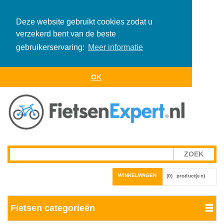
Deze website gebruikt cookies zodat u
verzekerd bent van de beste
gebruikerservaring:
Meer informatie
OK
WINKELWAGEN
(0)
product(en)
Fietsen categorieën