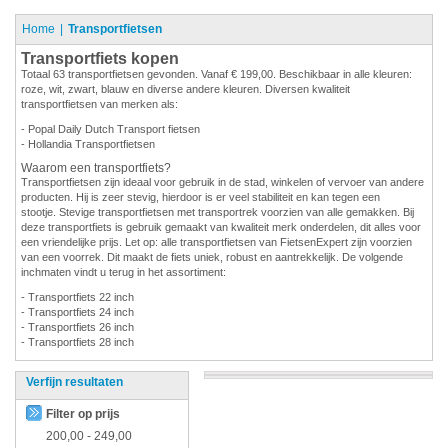
Home
Transportfietsen
Transportfiets kopen
Totaal 63 transportfietsen gevonden. Vanaf € 199,00. Beschikbaar in alle kleuren:
roze, wit, zwart, blauw en diverse andere kleuren. Diversen kwaliteit
transportfietsen van merken als:
- Popal Daily Dutch Transport fietsen
- Hollandia Transportfietsen
Waarom een transportfiets?
Transportfietsen zijn ideaal voor gebruik in de stad, winkelen of vervoer van andere
producten. Hij is zeer stevig, hierdoor is er veel stabiliteit en kan tegen een
stootje. Stevige transportfietsen met transportrek voorzien van alle gemakken. Bij
deze transportfiets is gebruik gemaakt van kwaliteit merk onderdelen, dit alles voor
een vriendelijke prijs. Let op: alle transportfietsen van FietsenExpert zijn voorzien
van een voorrek. Dit maakt de fiets uniek, robust en aantrekkelijk. De volgende
inchmaten vindt u terug in het assortiment:
- Transportfiets 22 inch
- Transportfiets 24 inch
- Transportfiets 26 inch
- Transportfiets 28 inch
Verfijn resultaten
Filter op prijs
200,00
-
249,00