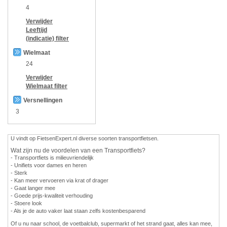
4
Verwijder
Leeftijd
(indicatie)
filter
Wielmaat
24
Verwijder
Wielmaat
filter
Versnellingen
3
U vindt op FietsenExpert.nl diverse soorten transportfietsen.
Wat zijn nu de voordelen van een Transportfiets?
- Transportfiets is milieuvriendelijk
- Unifiets voor dames en heren
- Sterk
- Kan meer vervoeren via krat of drager
- Gaat langer mee
- Goede prijs-kwaliteit verhouding
- Stoere look
- Als je de auto vaker laat staan zelfs kostenbesparend
Of u nu naar school, de voetbalclub, supermarkt of het strand gaat, alles kan mee,