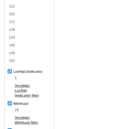
110
116
122
128
134
140
146
152
Leeftijd (indicatie)
5
Verwijder
Leeftijd
(indicatie)
filter
Wielmaat
28
Verwijder
Wielmaat
filter