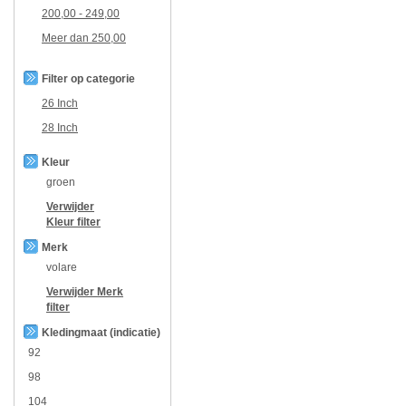
200,00
-
249,00
Meer dan
250,00
Filter op categorie
26 Inch
28 Inch
Kleur
groen
Verwijder
Kleur
filter
Merk
volare
Verwijder
Merk
filter
Kledingmaat (indicatie)
92
98
104