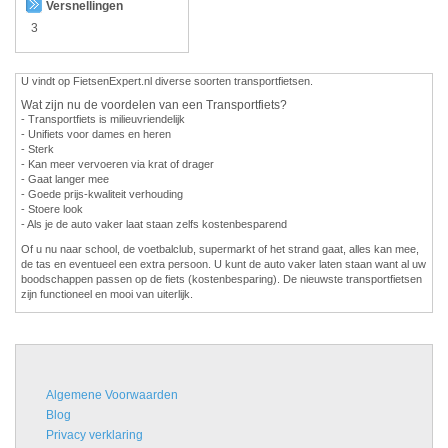
Versnellingen
3
U vindt op FietsenExpert.nl diverse soorten transportfietsen.
Wat zijn nu de voordelen van een Transportfiets?
- Transportfiets is milieuvriendelijk
- Unifiets voor dames en heren
- Sterk
- Kan meer vervoeren via krat of drager
- Gaat langer mee
- Goede prijs-kwaliteit verhouding
- Stoere look
- Als je de auto vaker laat staan zelfs kostenbesparend
Of u nu naar school, de voetbalclub, supermarkt of het strand gaat, alles kan mee,
de tas en eventueel een extra persoon. U kunt de auto vaker laten staan want al uw
boodschappen passen op de fiets (kostenbesparing). De nieuwste transportfietsen
zijn functioneel en mooi van uiterlijk.
Algemene Voorwaarden
Blog
Privacy verklaring