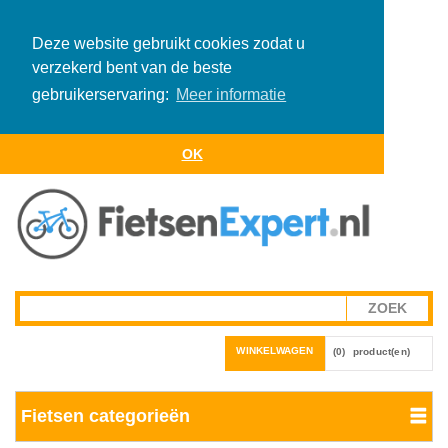
Deze website gebruikt cookies zodat u
verzekerd bent van de beste
gebruikerservaring:
Meer informatie
OK
WINKELWAGEN
(0)
product(en)
Fietsen categorieën