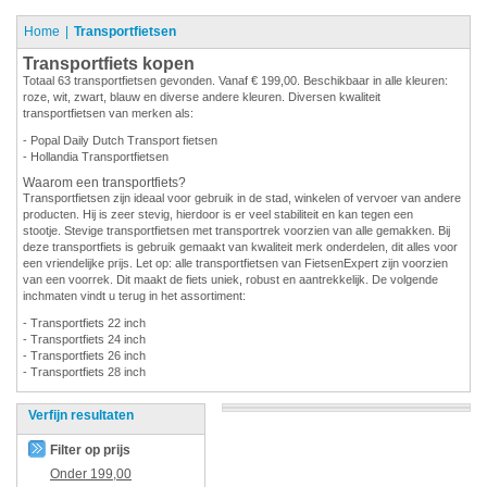
Home
Transportfietsen
Transportfiets kopen
Totaal 63 transportfietsen gevonden. Vanaf € 199,00. Beschikbaar in alle kleuren:
roze, wit, zwart, blauw en diverse andere kleuren. Diversen kwaliteit
transportfietsen van merken als:
- Popal Daily Dutch Transport fietsen
- Hollandia Transportfietsen
Waarom een transportfiets?
Transportfietsen zijn ideaal voor gebruik in de stad, winkelen of vervoer van andere
producten. Hij is zeer stevig, hierdoor is er veel stabiliteit en kan tegen een
stootje. Stevige transportfietsen met transportrek voorzien van alle gemakken. Bij
deze transportfiets is gebruik gemaakt van kwaliteit merk onderdelen, dit alles voor
een vriendelijke prijs. Let op: alle transportfietsen van FietsenExpert zijn voorzien
van een voorrek. Dit maakt de fiets uniek, robust en aantrekkelijk. De volgende
inchmaten vindt u terug in het assortiment:
- Transportfiets 22 inch
- Transportfiets 24 inch
- Transportfiets 26 inch
- Transportfiets 28 inch
Verfijn resultaten
Filter op prijs
Onder
199,00